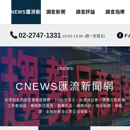
CNEWS匯流新聞
調查新聞
調查評論
調查指標
02-2747-1331
F
10:00-19:00 (週一至週五)
CNEWS
CNEWS匯流新聞網
台灣知名內容型網路新媒體，2016年成立，由資深記者、媒體人及影像
工作者組成，專精數位匯流、醫藥生活、網路科技、政治民調、新能
源、金融財經及企業公益領域。