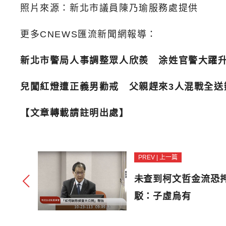
照片來源：新北市議員陳乃瑜服務處提供
更多CNEWS匯流新聞網報導：
新北市警局人事調整眾人欣羨 涂姓官警大躍
兒闖紅燈遭正義男勸戒 父親趕來3人混戰全送
【文章轉載請註明出處】
PREV | 上一篇
未查到柯文哲金流恐
駁：子虛烏有