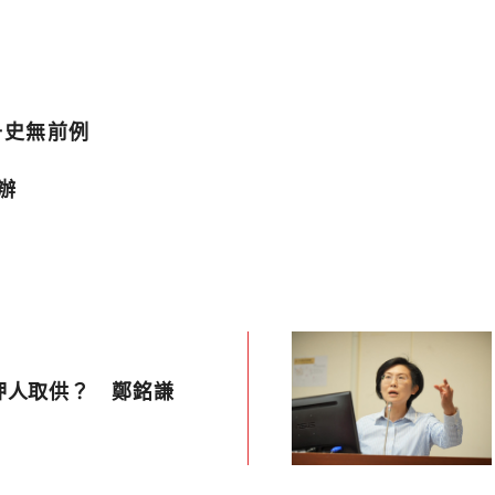
升史無前例
辦
押人取供？ 鄭銘謙