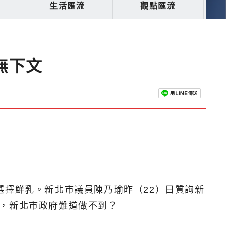
生活匯流
觀點匯流
無下文
選擇鮮乳。新北市議員陳乃瑜昨（22）日質詢新
喝，新北市政府難道做不到？