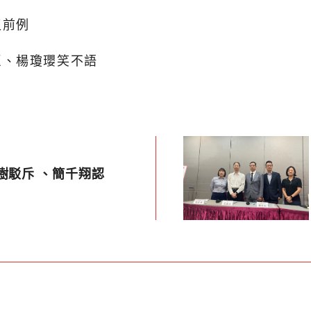
沒前例
臣、楊瓊瓔笑不語
樹駁斥 、簡千翔認