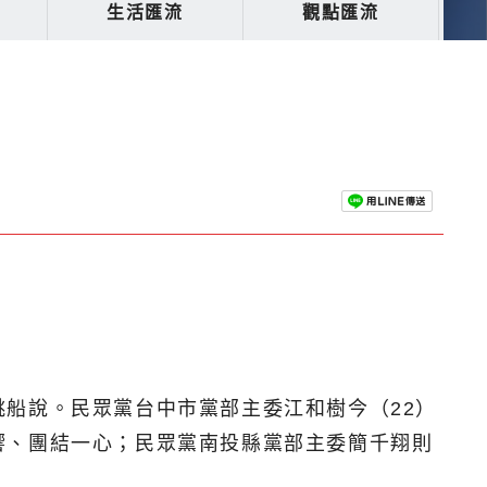
生活匯流
觀點匯流
船說。民眾黨台中市黨部主委江和樹今（22）
響、團結一心；民眾黨南投縣黨部主委簡千翔則