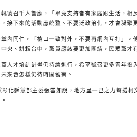
動輒號召千人響應，「畢竟支持者有家庭跟生活，相
央，接下來的活動應統整、不要泛政治化，才會凝聚
話黨內同仁，「槍口一致對外，不要再網內互打」。
黨中央、耕耘台中，黨員應該要更加團結，民眾黨才
眾黨人才培訓計畫仍持續進行，希望號召更多青年投
，未來會怎樣仍待時間觀察。
黨彰化縣黨部主委張雪如說，地方盡一己之力聲援柯文
黨。