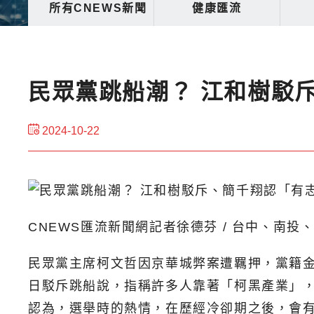
所有CNEWS新聞
健康匯流
民眾黨跳船潮？ 江和樹駁
2024-10-22
CNEWS匯流新聞網記者徐德芬 / 台中、南投
民眾黨主席柯文哲因京華城弊案遭羈押，黨籍金
日駁斥跳船說，指稱許多人靠著「柯黑產業」
認為，選舉時的熱情，在歷經冷卻期之後，會