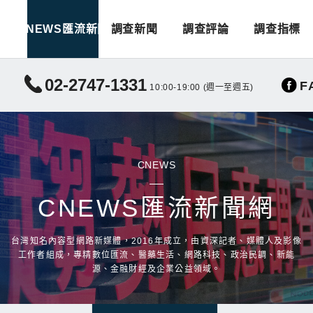
CNEWS匯流新聞
調查新聞
調查評論
調查指標
02-2747-1331
F
10:00-19:00 (週一至週五)
CNEWS
CNEWS匯流新聞網
台灣知名內容型網路新媒體，2016年成立，由資深記者、媒體人及影像
工作者組成，專精數位匯流、醫藥生活、網路科技、政治民調、新能
源、金融財經及企業公益領域。