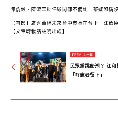
陳俞融、陳淑華批任顧問卻不備詢 蔡壁如稱
【有影】盧秀燕稱未來台中市長在台下 江啟
【文章轉載請註明出處】
PREV | 上一篇
民眾黨跳船潮？ 江和
「有志者留下」