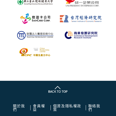
關於我
會員權
個資及隱私權政
聯絡我
們
益
策
們