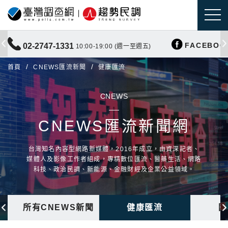
FACEBOO
02-2747-1331
10:00-19:00 (週一至週五)
首頁
CNEWS匯流新聞
健康匯流
CNEWS
CNEWS匯流新聞網
台灣知名內容型網路新媒體，2016年成立，由資深記者、
媒體人及影像工作者組成，專精數位匯流、醫藥生活、網路
科技、政治民調、新能源、金融財經及企業公益領域。
所有CNEWS新聞
健康匯流
國