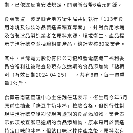
期，已依違反食安法規定，開罰新台幣6萬元罰鍰。
食藥署這一波是聯合地方衛生局共同執行「113年食
用冰塊及包裝冰品製造業稽查專案」，針對食用冰塊
及包裝冰品製造業者之原料來源、環境衛生、產品標
示等進行稽查並抽驗相關產品，總計查核80家業者。
其中，台灣電力股份有限公司協和發電廠職工福利委
員會福利社被稽查發現存放逾期的食品添加物「粘稠
劑（有效日期2024.04.25）」，共有6包，每一包重
量1公斤。
食藥署南區管理中心主任魏任廷表示，衛生局今年5月
原前往抽查「綠豆牛奶冰棒」檢驗合格，但例行性對
現場進行稽查後卻發現有逾期的食品添加物，業者表
示該項被查獲已逾期的食品添加物，原本是用於製造
特定口味的冰棒，但該口味冰棒停產之後，原料沒有