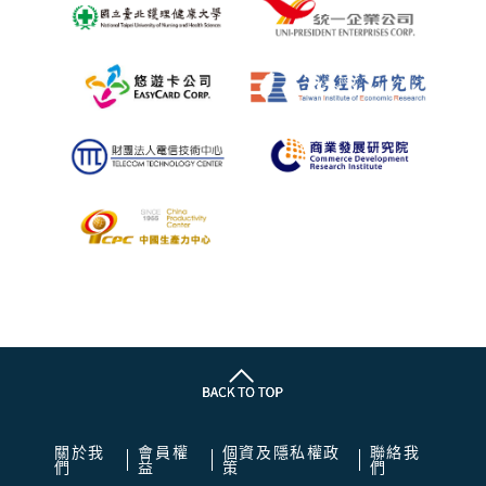
關於我
會員權
個資及隱私權政
聯絡我
們
益
策
們