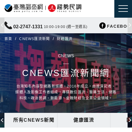
FACEBOO
02-2747-1331
10:00-19:00 (週一至週五)
首頁
CNEWS匯流新聞
財經匯流
CNEWS
CNEWS匯流新聞網
台灣知名內容型網路新媒體，2016年成立，由資深記者、
媒體人及影像工作者組成，專精數位匯流、醫藥生活、網路
科技、政治民調、新能源、金融財經及企業公益領域。
所有CNEWS新聞
健康匯流
國