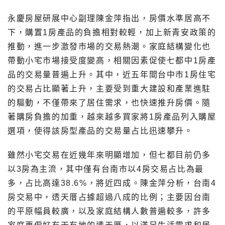
永慶房屋研展中心副理陳金萍指出，房價水準居高不
下，購置1房產品的負擔相對較輕，加上新青安政策的
推動，進一步激發市場的交易熱潮。家庭結構變化也
帶動小宅市場接受度變高，相關因素促使七都中1房產
品的交易量普遍上升。其中，近五年間台中市1房住宅
的交易占比顯著上升，主要受到重大建設和產業進駐
的驅動，不僅帶來了居住需求，也快速推升房價。隨
著購房負擔的加重，越來越多買家將1房產品列入購屋
選項，使得該房型產品的交易量占比迅速攀升。
雖然小宅交易在近幾年來明顯增加，但七都目前仍多
以3房為主流，其中僅有台南市以4房交易占比為最
多，占比高達38.6%，將近四成。陳金萍分析，台南4
房交易中，透天厝占據超過八成的比例；主要因台南
的平原幅員較廣，以及家庭結構人數普遍較多，許多