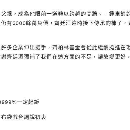
的父親，成為他眼前一道難以跨越的高牆。」鍾東錦
仍有6000餘萬負債，齊廷洹這時接下傳承的棒子
及許多企業伸出援手，齊柏林基金會從此繼續挺進在
謝謝齊廷洹彌補了我們在這方面的不足，讓故鄉更好
999%一定起訴
引布袋戲台詞說初衷