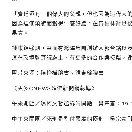
「齊廷洹有一個偉大的父親，但也因為這偉大
因為這個頭銜而獲得什麼好處。在齊柏林辭世後
果實。
鍾東錦強調，幸而有鴻海集團創辦人郭台銘以
洹在環境教育議題上，有更多的合作與接觸，
照片來源：陳怡樺臉書、鍾東錦臉書
《更多CNEWS匯流新聞網報導》
午來開匯／曝柯文哲起訴時間點 吳宗憲：99.9
中午來開匯／死刑是對付惡魔的極刑 吳宗憲