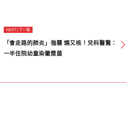
NEXT | 下一篇
「會走路的肺炎」強襲 燒又咳！兒科醫驚：
一半住院幼童染黴漿菌