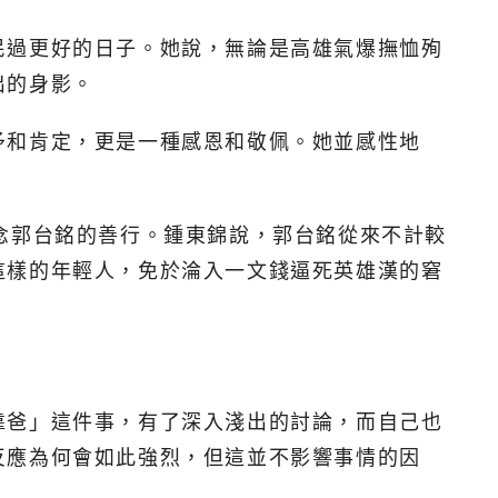
民過更好的日子。她說，無論是高雄氣爆撫恤殉
出的身影。
予和肯定，更是一種感恩和敬佩。她並感性地
念郭台銘的善行。鍾東錦說，郭台銘從來不計較
這樣的年輕人，免於淪入一文錢逼死英雄漢的窘
靠爸」這件事，有了深入淺出的討論，而自己也
反應為何會如此強烈，但這並不影響事情的因