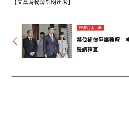
【文章轉載請註明出處】
PREV | 上一篇
禁伐補償爭議難解 
聲請釋憲