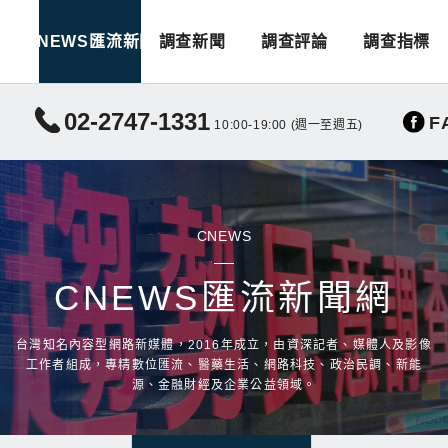
CNEWS匯流新聞
調查新聞
調查評論
調查指標
02-2747-1331
F
10:00-19:00 (週一至週五)
CNEWS
CNEWS匯流新聞網
台灣知名內容型網路新媒體，2016年成立，由資深記者、媒體人及影像
工作者組成，專精數位匯流、醫藥生活、網路科技、政治民調、新能
源、金融財經及企業公益領域。