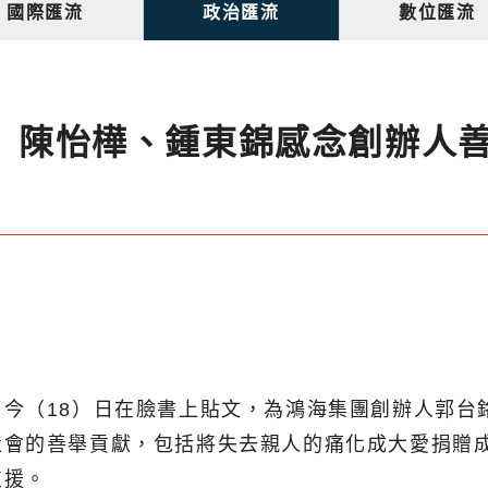
國際匯流
政治匯流
數位匯流
日 陳怡樺、鍾東錦感念創辦人
今（18）日在臉書上貼文，為鴻海集團創辦人郭台
社會的善舉貢獻，包括將失去親人的痛化成大愛捐贈
支援。