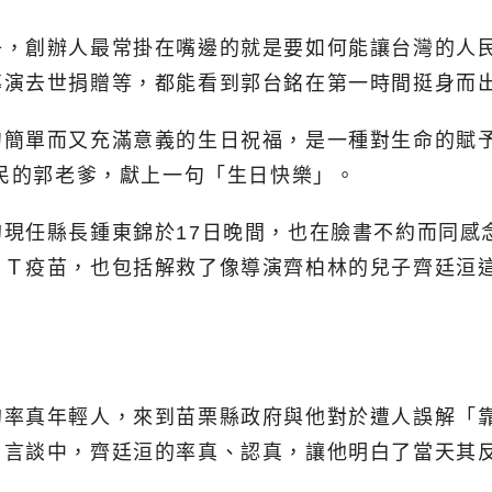
子，創辦人最常掛在嘴邊的就是要如何能讓台灣的人
導演去世捐贈等，都能看到郭台銘在第一時間挺身而
句簡單而又充滿意義的生日祝福，是一種對生命的賦
全民的郭老爹，獻上一句「生日快樂」。
現任縣長鍾東錦於17日晚間，也在臉書不約而同感
ＮＴ疫苗，也包括解救了像導演齊柏林的兒子齊廷洹
的率真年輕人，來到苗栗縣政府與他對於遭人誤解「
；言談中，齊廷洹的率真、認真，讓他明白了當天其