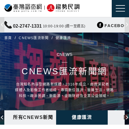
FACEBOO
02-2747-1331
10:00-19:00 (週一至週五)
首頁
CNEWS匯流新聞
健康匯流
CNEWS
CNEWS匯流新聞網
台灣知名內容型網路新媒體，2016年成立，由資深記者、
媒體人及影像工作者組成，專精數位匯流、醫藥生活、網路
科技、政治民調、新能源、金融財經及企業公益領域。
所有CNEWS新聞
健康匯流
國