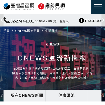
FACEBOO
02-2747-1331
10:00-19:00 (週一至週五)
首頁
CNEWS匯流新聞
生活匯流
CNEWS
CNEWS匯流新聞網
台灣知名內容型網路新媒體，2016年成立，由資深記者、
媒體人及影像工作者組成，專精數位匯流、醫藥生活、網路
科技、政治民調、新能源、金融財經及企業公益領域。
所有CNEWS新聞
健康匯流
國