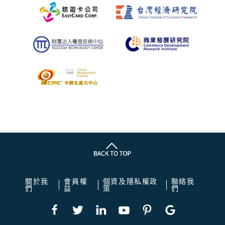
關於我
會員權
個資及隱私權政
聯絡我
們
益
策
們