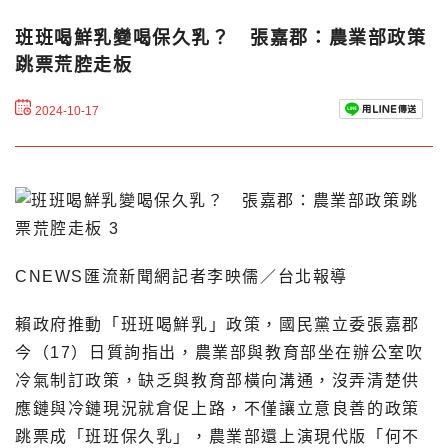
班班喝鮮乳變喝保久乳？ 張嘉郡：農業部政策
跳票荒腔走板
2024-10-17
CNEWS匯流新聞網記者李映儒／台北報導
賴政府推動「班班喝鮮乳」政策，國民黨立委張嘉郡
今（17）日質詢指出，農業部與教育部坐在辦公室吹
冷氣制訂政策，缺乏與教育部橫向溝通，沒弄清楚供
應鏈與冷鏈現況就倉促上路，不僅讓立意良善的政策
跳票成「班班保久乳」，農業部還上演現代版「何不