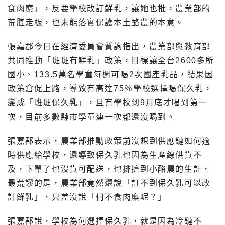
食肉糜」，反要學校改訂鮮乳，讓她也批，農業部的
荒腔走板，也未能落實保護本土酪農的本意。
張嘉郡今日在經濟委員會質詢指出，農業部與教育部
共同推動「班班有鮮乳」政策，目標讓全台2600多所
國小、133.5萬名學童每週可喝2次國產乳品，結果因
政策倉促上路，導致有高達75％學校選擇喝保久乳，
變成「班班保久乳」，且有學校到9月底才喝到第一
次，目前多數縣市學童連一次都還沒喝到。
張嘉郡表示，農業部推動政策前沒想到供應鏈如何適
時供應給學校，還導致保久乳也因為生產線供貨不
及，下單了也沒貨可配送，也排擠到小酪農的生計，
最荒謬的是，農業部竟然還說「訂不到保久乳可以改
訂鮮乳」，只差沒說「何不食肉糜呢？」
張嘉郡說，學校為何選擇保久乳，就是因為冷鏈不