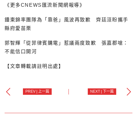
《更多CNEWS匯流新聞網報導》
鍾東錦率團隊為「靠爸」風波再致歉 齊廷洹盼攜手
縣府愛苗栗
郭智輝「從菲律賓購電」惹議兩度致歉 張嘉郡嗆：
不能信口開河
【文章轉載請註明出處】
PREV | 上一篇
NEXT | 下一篇