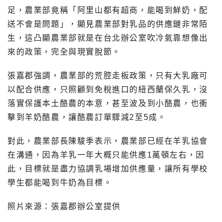
足，農業部竟稱「阿里山都有超商，能喝到鮮奶，配
送不會是問題」，顯見農業部對乳品的供應鏈非常陌
生，這凸顯農業部就是在台北辦公室吹冷氣靠想像出
來的政策，完全與現實脫節。
張嘉郡強調，農業部的荒腔走板政策，只有大乳廠可
以配合供應，只照顧到免稅進口的紐西蘭保久乳，沒
落實保護本土酪農的本意，甚至波及到小酪農，也衝
擊到羊奶酪農，讓酪農訂單驟減2至5成。
對此，農業部長陳駿季表示，農業部已經在羊乳協會
在溝通，因為羊乳一年大概只能供應1萬頓左右，因
此，目標就是盡力協調乳場增加供應量，讓所有學校
學生都能喝到牛奶為目標。
照片來源：張嘉郡辦公室提供