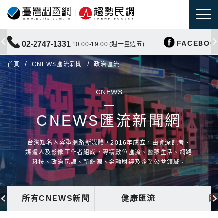
FACEBOO
02-2747-1331
10:00-19:00 (週一至週五)
首頁
CNEWS匯流新聞
政治匯流
CNEWS
CNEWS匯流新聞網
台灣知名內容型網路新媒體，2016年成立，由資深記者、
媒體人及影像工作者組成，專精數位匯流、醫藥生活、網路
科技、政治民調、新能源、金融財經及企業公益領域。
所有CNEWS新聞
健康匯流
國