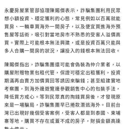
永慶房屋業管部協理陳賜傑表示，詐騙集團利用民眾
想小額投資、穩定獲利的心態，常見例如以百萬就能
買房、一輛車買海外一間房子，以及便宜買進海外預
售屋等話術，吸引對當地房市不熟悉的受害人溢價高
買。實際上可能根本無法興建，或是投資百萬只能與
多人合購一間房的狀況，讓投入的錢根本無法回收。
陳賜傑指出，詐騙集團還可能會偽裝為仲介業者，以
購屋附贈物業包租代管，保證可穩定出租獲利，投資
期滿再由賣方加價買回等誘因來騙錢；甚至組建實地
考察團，到海外邊遊覽邊參觀銷售中心的包裝手法，
降低買方戒心。等到民眾真的掏錢買房後，才發現原
來是一場騙局，詐騙集團早已捲款潛逃海外。目前台
灣已出現好幾個受害案例，受害人都是到泰國、柬埔
寨等地，購買不存在或蓋不成的房子，財損金額高達