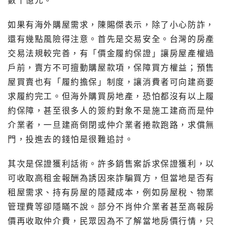
數十億元。
如果有海外購屋需求，陳賜傑表示，除了小心防詐，
還有幾點風險得注意。首先是交易安全。台灣的房產
交易法規較完善，有「價金履約保證」讓房屋產權過
戶前，賣方不可擅動購屋款項，保障買方權益；預售
屋買賣也有「履約擔保」制度，讓消費者可向建商要
求履約完工。但海外購買房地產，恐怕都沒有以上履
約保障，甚至很多人的簽約對象不是施工建商而是仲
介業者，一旦建商倒閉或仲介業者捲款跑路，求償無
門，投進去的錢怕是很難追討。
其次是保證獲利話術。許多銷售案訴求保證獲利，以
可收取高租金報酬為誘因來詐騙買方，但當地是否有
租屋需求、持有房屋的隱藏成本，例如房屋稅、物業
管理費等卻隱瞞不說。部分不肖仲介業者甚至高報房
價再收取仲介費，民眾因為不了解當地房價行情，只