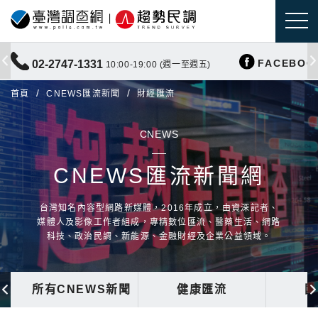
FACEBOO
02-2747-1331
10:00-19:00 (週一至週五)
首頁
CNEWS匯流新聞
財經匯流
CNEWS
CNEWS匯流新聞網
台灣知名內容型網路新媒體，2016年成立，由資深記者、
媒體人及影像工作者組成，專精數位匯流、醫藥生活、網路
科技、政治民調、新能源、金融財經及企業公益領域。
所有CNEWS新聞
健康匯流
國