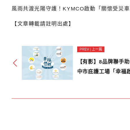
風雨共渡光陽守護！KYMCO啟動「關懷受災車
【文章轉載請註明出處】
PREV | 上一篇
【有影】8品牌聯手
中市庇護工場「幸福啟