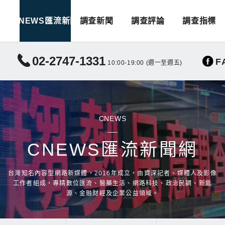
CNEWS匯流新聞
調查新聞
調查評論
調查指標
02-2747-1331
F
10:00-19:00 (週一至週五)
CNEWS
CNEWS匯流新聞網
台灣知名內容型網路新媒體，2016年成立，由資深記者、媒體人及影像
工作者組成，專精數位匯流、醫藥生活、網路科技、政治民調、新能
源、金融財經及企業公益領域。