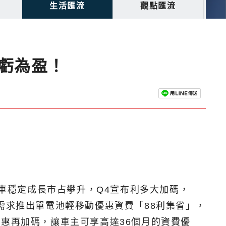
生活匯流
觀點匯流
虧為盈！
車穩定成長市占攀升，Q4宣布利多大加碼，
哩程需求推出單電池輕移動優惠資費「88利集省」，
惠再加碼，讓車主可享高達36個月的資費優