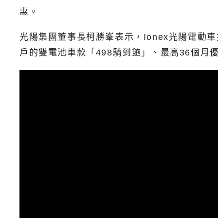
惠。
光陽集團董事長柯勝峯表示，
Ionex光陽電
戶的雙電池車款「498騎到飽」、最高36個