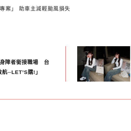
專案」 助車主減輕颱風損失
助身障者銜接職場 台
航─LET’S購!」