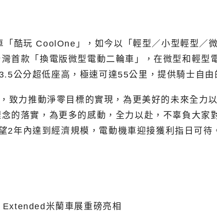
小車「酷玩 CoolOne」，如今以「輕型／小型輕
台灣首款「換電版微型電動二輪車」，在微型和輕型
73.5公分超低座高，極速可達55公里，提供騎士自
命，致力推動淨零目標的實現，為更美好的未來全力
念的落實，為更多的感動，全力以赴，不辜負大家對
可望2年內達到經濟規模，電動機車迎接獲利指日可待
 Extended米蘭車展重磅亮相