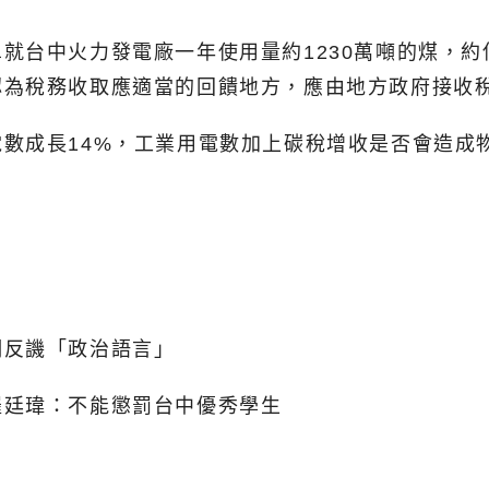
台中火力發電廠一年使用量約1230萬噸的煤，約佔
認為稅務收取應適當的回饋地方，應由地方政府接收
數成長14%，工業用電數加上碳稅增收是否會造成
明反譏「政治語言」
羅廷瑋：不能懲罰台中優秀學生