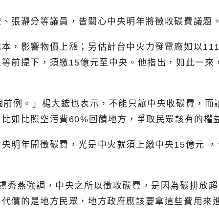
鋐、張瀞分等議員，皆關心中央明年將徵收碳費議題
本，影響物價上漲；另估計台中火力發電廠如以111
等前提下，須繳15億元至中央。他指出，如此一來
個前例。」楊大鋐也表示，不能只讓中央收碳費，而
比如比照空污費60%回饋地方，爭取民眾該有的權
央明年開徵碳費，光是中火就須上繳中央15億元 ，
」盧秀燕強調，中央之所以徵收碳費，是因為碳排放
出代價的是地方民眾，地方政府應該要拿這些費用來