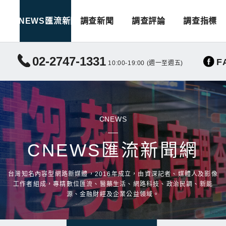
CNEWS匯流新聞
調查新聞
調查評論
調查指標
02-2747-1331
F
10:00-19:00 (週一至週五)
CNEWS
CNEWS匯流新聞網
台灣知名內容型網路新媒體，2016年成立，由資深記者、媒體人及影像
工作者組成，專精數位匯流、醫藥生活、網路科技、政治民調、新能
源、金融財經及企業公益領域。