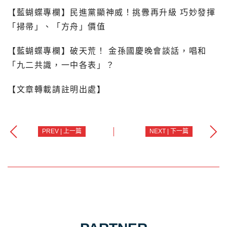
【藍蝴蝶專欄】民進黨顯神威！挑釁再升級 巧妙發揮
「掃帚」、「方舟」價值
【藍蝴蝶專欄】破天荒！ 金孫國慶晚會談話，唱和
「九二共識，一中各表」？
【文章轉載請註明出處】
PREV | 上一篇
NEXT | 下一篇