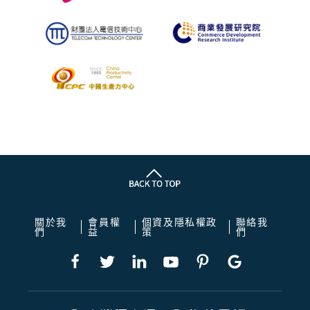
關於我
會員權
個資及隱私權政
聯絡我
們
益
策
們