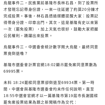
烏龍事件二，民進黨前基隆市長林右昌，到了投票所
才發現忘記帶身份證，一來一往延遲了約莫20分鐘才
完成投票。事後，林右昌透過媒體提醒大家：投票記
得帶身分證、印章出門。其次，這是基隆有史以來第
一次（罷免投票），加上天氣也很好，鼓勵大家把握
公民權利，踴躍出來投票。
烏龍事件三，中選委會統計數字鬧大烏龍，最終同意
票竟倒退嚕？
基隆市選委會計票官網18:02顯示罷免案同意票數為
69995票。
未料 18:24罷樑同意票卻倒退至69934票。第一時
間，中選會與基隆市選委會均未作任何說明。直至
18:55中選會官網才以一篇基隆市第19屆市長謝國樑
罷免案投票結果為題之新聞稿作為交代：