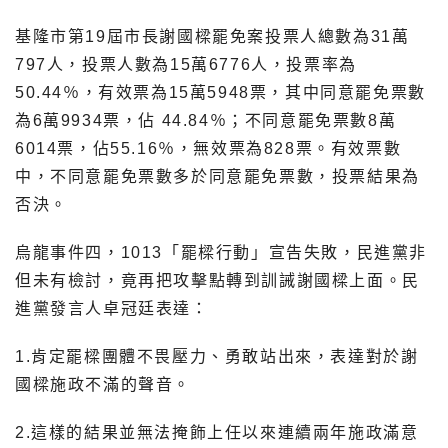
基隆市第19屆市長謝國樑罷免案投票人總數為31萬
797人，投票人數為15萬6776人，投票率為
50.44％，有效票為15萬5948票，其中同意罷免票數
為6萬9934票，佔 44.84％；不同意罷免票數8萬
6014票，佔55.16％，無效票為828票。有效票數
中，不同意罷免票數多於同意罷免票數，投票結果為
否決。
烏龍事件四，1013「罷樑行動」宣告失敗，民進黨非
但未有檢討，竟再把攻擊點轉到訓誡謝國樑上面。民
進黨發言人卓冠廷表達：
1.肯定罷樑團體不畏壓力、勇敢站出來，表達對於謝
國樑施政不滿的聲音。
2.這樣的結果並無法掩飾上任以來連續兩年施政滿意