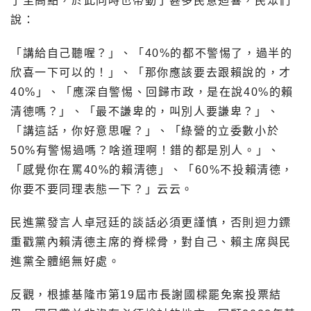
了至高點，於此同時也帶動了甚多民意迴響，民眾們
說：
「講給自己聽喔？」、「40%的都不警惕了，過半的
欣喜一下可以的！」、「那你應該要去跟賴說的，才
40%」、「應深自警惕、回歸市政，是在說40%的賴
清德嗎？」、「最不謙卑的，叫別人要謙卑？」、
「講這話，你好意思喔？」、「綠營的立委數小於
50%有警惕過嗎？啥道理啊！錯的都是別人。」、
「感覺你在罵40%的賴清德」、「60%不投賴清德，
你要不要同理表態一下？」云云。
民進黨發言人卓冠廷的談話必須更謹慎，否則迴力鏢
重戳黨內賴清德主席的脊樑骨，對自己、賴主席與民
進黨全體絕無好處。
反觀，根據基隆市第19屆市長謝國樑罷免案投票結