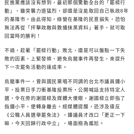
民進黨應該沒有想到，最初那個驚動全台的「罷樑行
動」，雖突襲力道猛烈，卻還是沒能取回自己執政8年
的基隆市。由此得知，綠營在基隆的民意損失，恐怕
無法再從「抨擊政敵與散播抹黑資料」著手，就可取
回當時的勝利！
不過，趁著「罷樑行動」敗北，還是可以盤點一下失
敗的因素，上緊發條、避免烏龍事件再發生，來提升
下一次罷免活動的達成率。
烏龍事件一，曾與國民黨唱不同調的台北市議員鍾小
平，投票日手刀衝基隆投票所，公開喊話支持特定人
選，令在旁的謝國樑及媒體大傻眼，謝國樑立即指了
指鍾小平，便轉身離去。經媒體提醒，恐涉及違反
《公職人員選舉罷免法》，鍾議員才改口「更正一下
嘛，今天回歸行政中立」，場面極為尷尬。