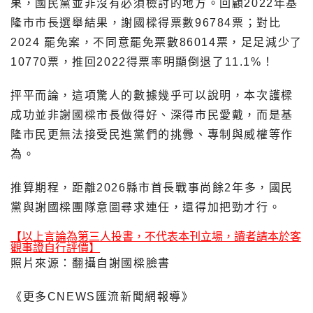
果，國民黨並非沒有必須檢討的地方。回顧2022年基
隆市市長選舉結果，謝國樑得票數96784票；對比
2024 罷免案，不同意罷免票數86014票，足足減少了
10770票，推回2022得票率明顯倒退了11.1%！
抨平而論，這項驚人的數據幾乎可以說明，本次護樑
成功並非謝國樑市長做得好、深得市民愛戴，而是基
隆市民更無法接受民進黨們的挑釁、專制與威權等作
為。
推算期程，距離2026縣市首長戰事尚餘2年多，國民
黨與謝國樑團隊意圖尋求連任，還得加把勁才行。
【以上言論為第三人投書，不代表本刊立場，讀者請本於客
觀事證自行評價】
照片來源：翻攝自謝國樑臉書
《更多CNEWS匯流新聞網報導》