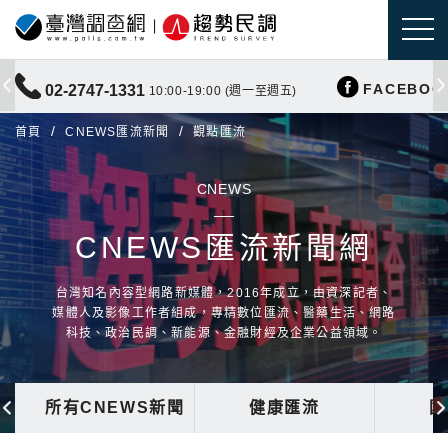
FACEBOO
02-2747-1331
10:00-19:00 (週一至週五)
首頁
CNEWS匯流新聞
觀點匯流
CNEWS
CNEWS匯流新聞網
台灣知名內容型網路新媒體，2016年成立，由資深記者、
媒體人及影像工作者組成，專精數位匯流、醫藥生活、網路
科技、政治民調、新能源、金融財經及企業公益領域。
所有CNEWS新聞
健康匯流
國