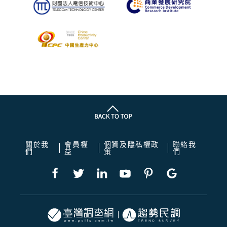
關於我
會員權
個資及隱私權政
聯絡我
們
益
策
們