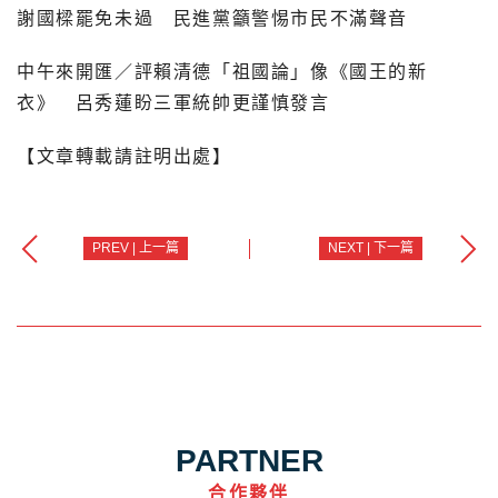
謝國樑罷免未過 民進黨籲警惕市民不滿聲音
中午來開匯／評賴清德「祖國論」像《國王的新
衣》 呂秀蓮盼三軍統帥更謹慎發言
【文章轉載請註明出處】
PREV | 上一篇
NEXT | 下一篇
PARTNER
合作夥伴