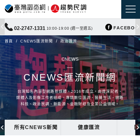
FACEBOO
02-2747-1331
10:00-19:00 (週一至週五)
首頁
CNEWS匯流新聞
政治匯流
CNEWS
CNEWS匯流新聞網
台灣知名內容型網路新媒體，2016年成立，由資深記者、
媒體人及影像工作者組成，專精數位匯流、醫藥生活、網路
科技、政治民調、新能源、金融財經及企業公益領域。
所有CNEWS新聞
健康匯流
國