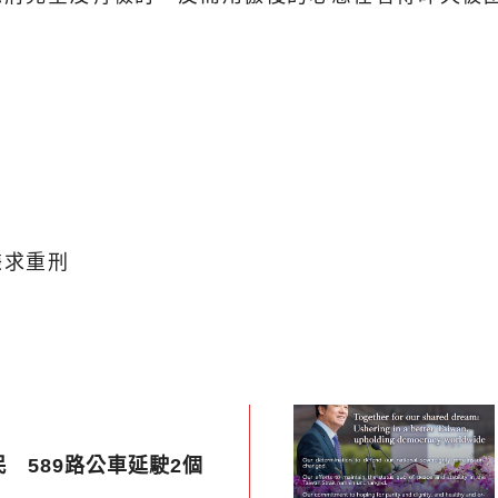
嫌求重刑
 589路公車延駛2個