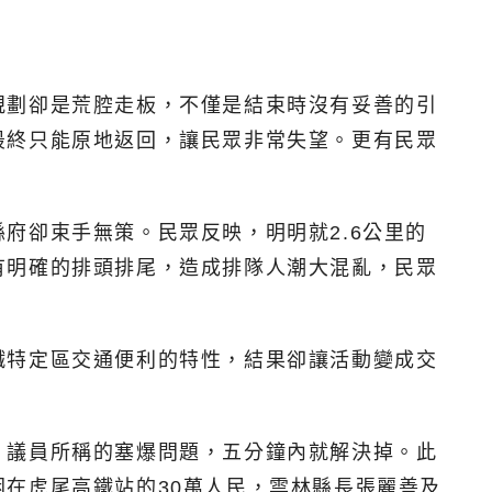
規劃卻是荒腔走板，不僅是結束時沒有妥善的引
最終只能原地返回，讓民眾非常失望。更有民眾
府卻束手無策。民眾反映，明明就2.6公里的
有明確的排頭排尾，造成排隊人潮大混亂，民眾
鐵特定區交通便利的特性，結果卻讓活動變成交
，議員所稱的塞爆問題，五分鐘內就解決掉。此
在虎尾高鐵站的30萬人民，雲林縣長張麗善及