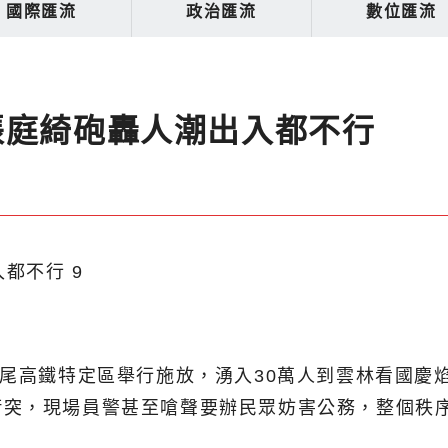
國際匯流
政治匯流
數位匯流
張庭綺砲轟人潮出入都不行
虎尾高鐵特定區舉行施放，湧入30萬人到雲林看國慶
突，現場員警甚至嗆聲要辦民眾妨害公務，整個秩序