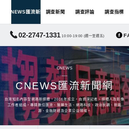
CNEWS匯流新聞
調查新聞
調查評論
調查指標
02-2747-1331
F
10:00-19:00 (週一至週五)
CNEWS
CNEWS匯流新聞網
台灣知名內容型網路新媒體，2016年成立，由資深記者、媒體人及影像
工作者組成，專精數位匯流、醫藥生活、網路科技、政治民調、新能
源、金融財經及企業公益領域。