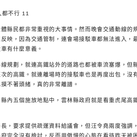
全體縣民都非常重視的大事情。然而晚會交通動線的
眾反映，因為交通管制，連會場接駁車都無法進入，
駁車有什麼意義。
線規劃，就連高鐵站外的道路也都被車流塞爆，但縣
班次的高鐵。就連離場時的接駁車也是再度出包，沒
也摸不著頭緒，真的非常離譜。
，縣內五個施放地點中，雲林縣政府就是看重虎尾高
局長，要求提供疏運資料給議會，但汪令堯兩度強調
府完全沒有檢討，反而用傲慢的心態在看待昨天被困