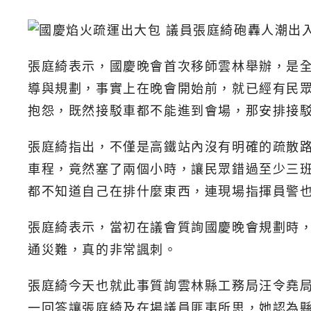
張庭綺表示，國慶晚會首次移師雲林舉辦，是
導與規劃，事實上在晚會開始前，就已經有民
抱怨，既然接駁車都不能進到會場，那安排接
張庭綺指出，不僅是高鐵站內沒有明確的疏散路
車程，竟然塞了兩個小時，讓民眾錯過至少三
都不知道自己在排什麼東西，連現場指揮員警
張庭綺表示，當初在議會質詢國慶晚會規劃時
通災難，真的非常諷刺。
張庭綺今天也就此事質詢雲林縣工務局汪令堯
一回答讓張庭綺及在場議員匪夷所思，她認為縣