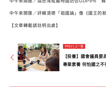
中午來開匯／指台灣戒嚴時國防佔GDP9％ 
中午來開匯／評賴清德「祖國論」像《國王的
【文章轉載請註明出處】
PREV | 上一篇
【投書】國會議員要
專業素養 何怕國之不