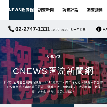
CNEWS匯流新聞
調查新聞
調查評論
調查指標
02-2747-1331
F
10:00-19:00 (週一至週五)
CNEWS
CNEWS匯流新聞網
台灣知名內容型網路新媒體，2016年成立，由資深記者、媒體人及影像
工作者組成，專精數位匯流、醫藥生活、網路科技、政治民調、新能
源、金融財經及企業公益領域。