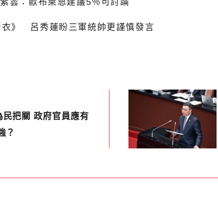
蘇紫雲：歐布萊恩建議5％可討論
新衣》 呂秀蓮盼三軍統帥更謹慎發言
為民把關 政府官員應有
強？