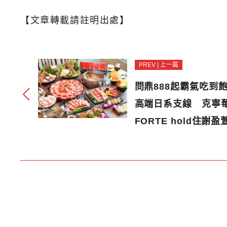
【文章轉載請註明出處】
PREV | 上一篇
問鼎888起霸氣吃到飽
高端日系支線 克寧
FORTE hold住謝盈