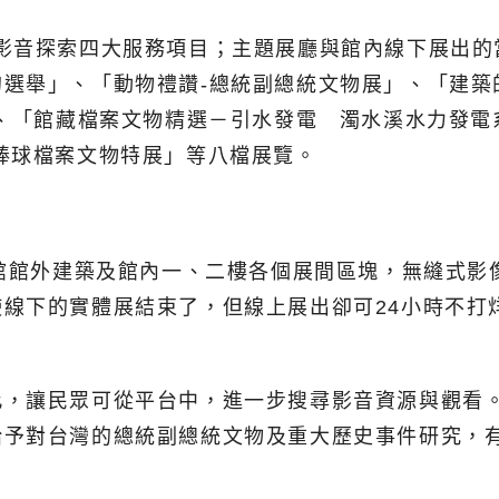
、影音探索四大服務項目；主題展廳與館內線下展出的
選舉」、「動物禮讚-總統副總統文物展」、「建築
、「館藏檔案文物精選－引水發電 濁水溪水力發電系統（
棒球檔案文物特展」等八檔展覽。
史館館外建築及館內一、二樓各個展間區塊，無縫式
線下的實體展結束了，但線上展出卻可24小時不打
此，讓民眾可從平台中，進一步搜尋影音資源與觀看
給予對台灣的總統副總統文物及重大歷史事件研究，