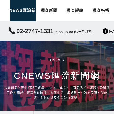
CNEWS匯流新聞
調查新聞
調查評論
調查指標
02-2747-1331
F
10:00-19:00 (週一至週五)
CNEWS
CNEWS匯流新聞網
台灣知名內容型網路新媒體，2016年成立，由資深記者、媒體人及影像
工作者組成，專精數位匯流、醫藥生活、網路科技、政治民調、新能
源、金融財經及企業公益領域。