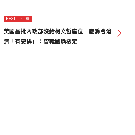
NEXT | 下一篇
黃國昌批內政部沒給柯文哲座位 慶籌會澄
清「有安排」：皆韓國瑜核定