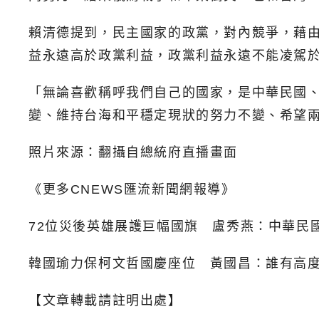
賴清德提到，民主國家的政黨，對內競爭，藉
益永遠高於政黨利益，政黨利益永遠不能凌駕
「無論喜歡稱呼我們自己的國家，是中華民國
變、維持台海和平穩定現狀的努力不變、希望
照片來源：翻攝自總統府直播畫面
《更多CNEWS匯流新聞網報導》
72位災後英雄展護巨幅國旗 盧秀燕：中華民
韓國瑜力保柯文哲國慶座位 黃國昌：誰有高
【文章轉載請註明出處】