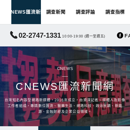
CNEWS匯流新聞
調查新聞
調查評論
調查指標
02-2747-1331
F
10:00-19:00 (週一至週五)
CNEWS
CNEWS匯流新聞網
台灣知名內容型網路新媒體，2016年成立，由資深記者、媒體人及影像
工作者組成，專精數位匯流、醫藥生活、網路科技、政治民調、新能
源、金融財經及企業公益領域。