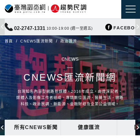
FACEBOO
02-2747-1331
10:00-19:00 (週一至週五)
首頁
CNEWS匯流新聞
政治匯流
CNEWS
CNEWS匯流新聞網
台灣知名內容型網路新媒體，2016年成立，由資深記者、
媒體人及影像工作者組成，專精數位匯流、醫藥生活、網路
科技、政治民調、新能源、金融財經及企業公益領域。
所有CNEWS新聞
健康匯流
國