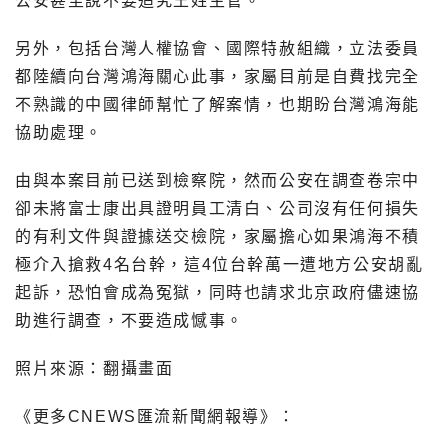
公安甚至說不要追究王姓主管。
另外，包括台灣人權協會、國際特赦組織，立法委員
都陸續向台灣鴻海關心此事，家屬目前是自費找完全
不熟識的中國律師幫忙了解案情，也期盼台灣鴻海能
協助處理。
由與本案目前已送到檢察院，然而公安在調查卷宗中
卻未將富士康出具證明員工清白、公司沒有任何損失
的有利文件與證據送交檢院，家屬擔心如果鴻海不積
極介入搶救4名台幹，這4位台幹萬一遭地方公安胡亂
起訴，恐怕會成為冤獄，同時也請求北京政府儘速協
助進行調查，不要造成憾事。
照片來源：翻攝畫面
《更多CNEWS匯流新聞網報導》：