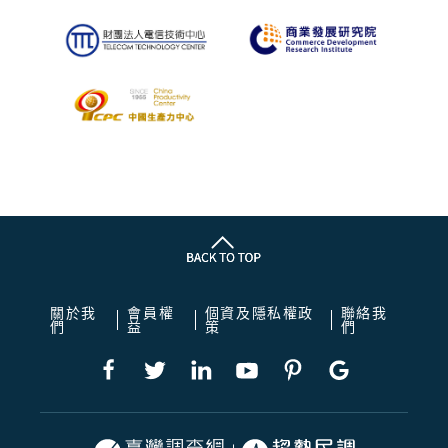
關於我
會員權
個資及隱私權政
聯絡我
們
益
策
們