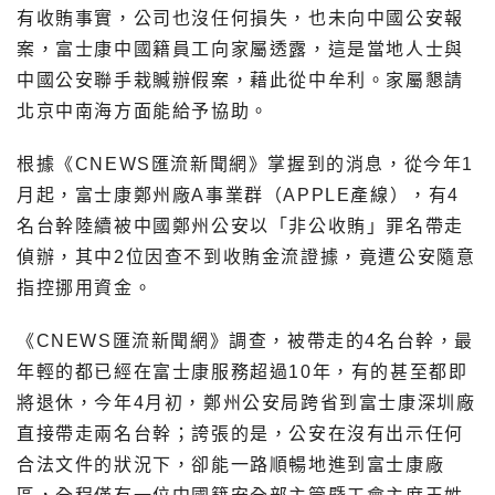
有收賄事實，公司也沒任何損失，也未向中國公安報
案，富士康中國籍員工向家屬透露，這是當地人士與
中國公安聯手栽贓辦假案，藉此從中牟利。家屬懇請
北京中南海方面能給予協助。
根據《CNEWS匯流新聞網》掌握到的消息，從今年1
月起，富士康鄭州廠A事業群（APPLE產線），有4
名台幹陸續被中國鄭州公安以「非公收賄」罪名帶走
偵辦，其中2位因查不到收賄金流證據，竟遭公安隨意
指控挪用資金。
《CNEWS匯流新聞網》調查，被帶走的4名台幹，最
年輕的都已經在富士康服務超過10年，有的甚至都即
將退休，今年4月初，鄭州公安局跨省到富士康深圳廠
直接帶走兩名台幹；誇張的是，公安在沒有出示任何
合法文件的狀況下，卻能一路順暢地進到富士康廠