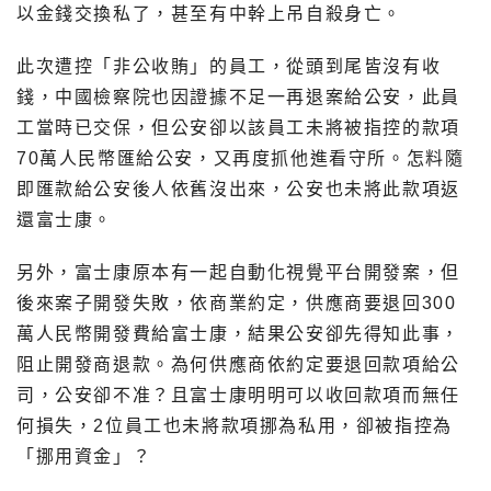
以金錢交換私了，甚至有中幹上吊自殺身亡。
此次遭控「非公收賄」的員工，從頭到尾皆沒有收
錢，中國檢察院也因證據不足一再退案給公安，此員
工當時已交保，但公安卻以該員工未將被指控的款項
70萬人民幣匯給公安，又再度抓他進看守所。怎料隨
即匯款給公安後人依舊沒出來，公安也未將此款項返
還富士康。
另外，富士康原本有一起自動化視覺平台開發案，但
後來案子開發失敗，依商業約定，供應商要退回300
萬人民幣開發費給富士康，結果公安卻先得知此事，
阻止開發商退款。為何供應商依約定要退回款項給公
司，公安卻不准？且富士康明明可以收回款項而無任
何損失，2位員工也未將款項挪為私用，卻被指控為
「挪用資金」？