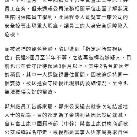
區，全程僅有一位中國籍安全部主管暨工會主席王姓
員工在旁，但未通報公司法務相關單位出面了解狀況
與陪同保障員工權利，此過程令人質疑富士康公司的
安全控管出現重大瑕疵，讓員工的人身安全保障陷入
危機。
而被逮捕的幾名台幹，隨即遭到「指定居所監視居
住」長達3個月至半年不等，之後再被轉為嫌疑人，目
前也已在看守所待超過3個月以上。其中2名台幹因年
齡稍長，其中一人遭監視居住期間，因被迫保持同一
個姿勢，被送進看守所後出現肌肉萎縮情況，至今也
無法獲得良好的醫療。
鄭州廠員工告訴家屬，鄭州公安過去就多次勾結當地
人士的紀錄，目的都是為了金錢利益因此設局栽贓，
曾有富士康中國籍幹部（中幹）與富士康供應商都被
公安羅織罪名帶走，最後都是當事人與家屬為求自保