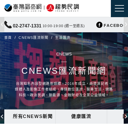
FACEBOO
02-2747-1331
10:00-19:00 (週一至週五)
首頁
CNEWS匯流新聞
生活匯流
CNEWS
CNEWS匯流新聞網
台灣知名內容型網路新媒體，2016年成立，由資深記者、
媒體人及影像工作者組成，專精數位匯流、醫藥生活、網路
科技、政治民調、新能源、金融財經及企業公益領域。
所有CNEWS新聞
健康匯流
國