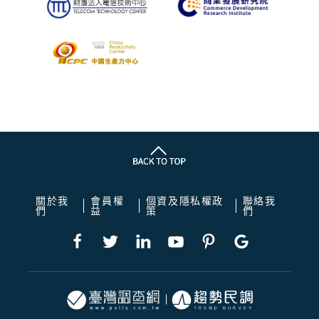
關於我
會員權
個資及隱私權政
聯絡我
們
益
策
們