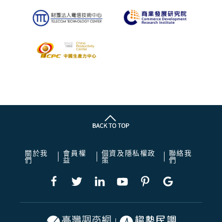
關於我
會員權
個資及隱私權政
聯絡我
們
益
策
們