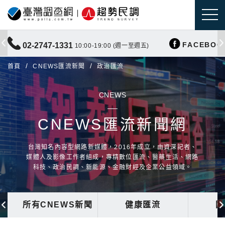
FACEBOO
02-2747-1331
10:00-19:00 (週一至週五)
首頁
CNEWS匯流新聞
政治匯流
CNEWS
CNEWS匯流新聞網
台灣知名內容型網路新媒體，2016年成立，由資深記者、
媒體人及影像工作者組成，專精數位匯流、醫藥生活、網路
科技、政治民調、新能源、金融財經及企業公益領域。
所有CNEWS新聞
健康匯流
國