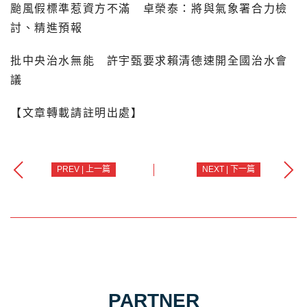
颱風假標準惹資方不滿 卓榮泰：將與氣象署合力檢
討、精進預報
批中央治水無能 許宇甄要求賴清德速開全國治水會
議
【文章轉載請註明出處】
PREV | 上一篇
NEXT | 下一篇
PARTNER