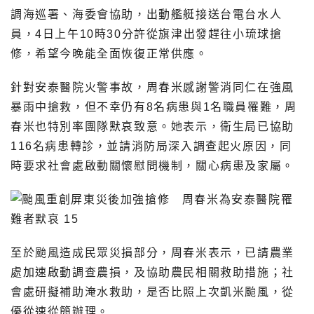
調海巡署、海委會協助，出動艦艇接送台電台水人
員，4日上午10時30分許從旗津出發趕往小琉球搶
修，希望今晚能全面恢復正常供應。
針對安泰醫院火警事故，周春米感謝警消同仁在強風
暴雨中搶救，但不幸仍有8名病患與1名職員罹難，周
春米也特別率團隊默哀致意。她表示，衛生局已協助
116名病患轉診，並請消防局深入調查起火原因，同
時要求社會處啟動關懷慰問機制，關心病患及家屬。
至於颱風造成民眾災損部分，周春米表示，已請農業
處加速啟動調查農損，及協助農民相關救助措施；社
會處研擬補助淹水救助，是否比照上次凱米颱風，從
優從速從簡辦理。