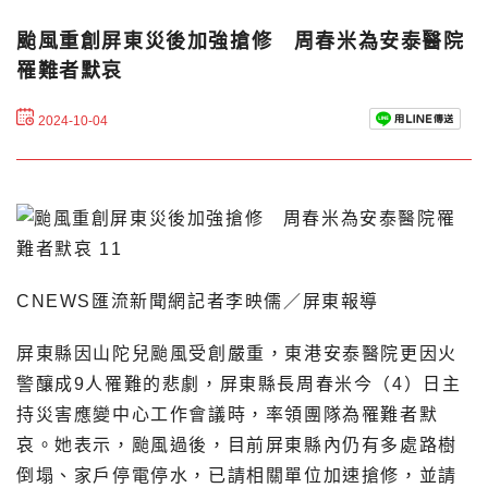
颱風重創屏東災後加強搶修 周春米為安泰醫院
罹難者默哀
2024-10-04
CNEWS匯流新聞網記者李映儒／屏東報導
屏東縣因山陀兒颱風受創嚴重，東港安泰醫院更因火
警釀成9人罹難的悲劇，屏東縣長周春米今（4）日主
持災害應變中心工作會議時，率領團隊為罹難者默
哀。她表示，颱風過後，目前屏東縣內仍有多處路樹
倒塌、家戶停電停水，已請相關單位加速搶修，並請