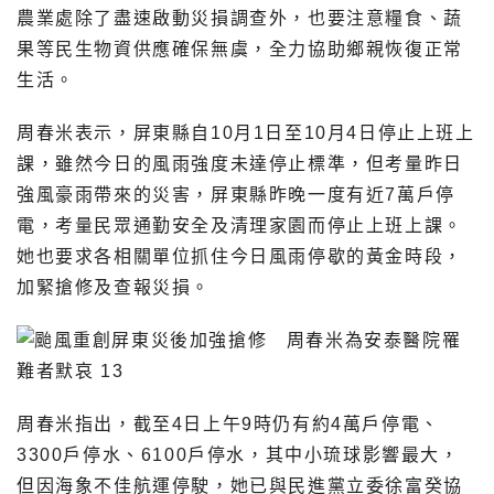
農業處除了盡速啟動災損調查外，也要注意糧食、蔬
果等民生物資供應確保無虞，全力協助鄉親恢復正常
生活。
周春米表示，屏東縣自10月1日至10月4日停止上班上
課，雖然今日的風雨強度未達停止標準，但考量昨日
強風豪雨帶來的災害，屏東縣昨晚一度有近7萬戶停
電，考量民眾通勤安全及清理家園而停止上班上課。
她也要求各相關單位抓住今日風雨停歇的黃金時段，
加緊搶修及查報災損。
周春米指出，截至4日上午9時仍有約4萬戶停電、
3300戶停水、6100戶停水，其中小琉球影響最大，
但因海象不佳航運停駛，她已與民進黨立委徐富癸協