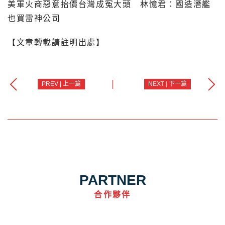
美軍火商惡意抬價台灣成冤大頭 林憶君：國造潛艦
也買雷神公司
【文章轉載請註明出處】
PREV | 上一篇
NEXT | 下一篇
PARTNER
合作夥伴