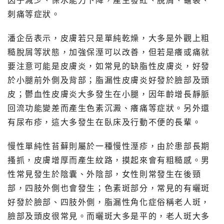
因子減少、保水能力下降，產生發紅、脫屑、龜裂、
刺痛等症狀。
潘企岳表示，皮膚若只是單純乾燥，大多是外觀上粗
糙脫屑等狀態，加強保溼可以改善，但若是癢或痛就
要注意可能是皮膚炎，如常見的缺脂性皮膚炎，好發
於小腿前外側及背部；脂漏性皮膚炎好發於臉部及頭
皮；鬱血性皮膚炎大多發生在小腿，因年齡增長靜脈
回流功能變差而產生色素沉澱、癢痛等症狀。另外還
有尿布疹，這大多發生在臥床及行動不便的長輩。
慢性單純性苔蘚則屬於一種慢性溼疹，由於患部長期
搔抓，皮膚增厚而產生紋路，摸起來會有粗糙感。男
性常見發生於陰囊、外陰部，女性則常發生在後頸
部，四肢外側也會發生；色素斑部分，常見的有曬斑
好發於臉部、四肢外側，脂漏性角化症俗稱老人斑，
臉部及頭皮很常見。而曬斑大多是平的，老人斑大多