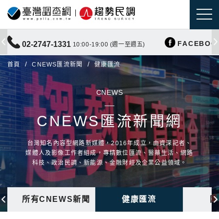
FACEBOO
02-2747-1331
10:00-19:00 (週一至週五)
首頁
CNEWS匯流新聞
健康匯流
CNEWS
CNEWS匯流新聞網
台灣知名內容型網路新媒體，2016年成立，由資深記者、
媒體人及影像工作者組成，專精數位匯流、醫藥生活、網路
科技、政治民調、新能源、金融財經及企業公益領域。
所有CNEWS新聞
健康匯流
國