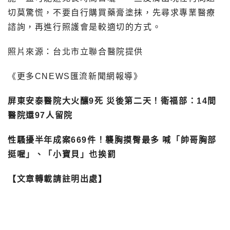
切莫驚慌，不要自行購買藥膏塗抹，先尋求專業醫療
諮詢，再進行照護會是較適切的方式。
照片來源：台北市立聯合醫院提供
《更多CNEWS匯流新聞網報導》
屏東安泰醫院大火釀9死 災後第二天！衛福部：14間
醫院還97人留院
性騷擾半年成案669件！襲胸摸臀最多 喊「帥哥胸部
挺喔」、「小寶貝」也挨罰
【文章轉載請註明出處】