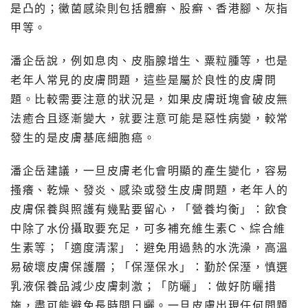
是凸的；黴菌感染則包括體癬、股癬、香港腳、灰指
甲等。
潘企岳說，例如息肉、皮脂腺增生、粟粒腫等，也是
老年人常見的皮膚問題，這些是屬於良性的皮膚問
題。比較需要注意的狀況是，如果皮膚斑塊會破皮無
法癒合且逐漸變大，就要注意可能是惡性病變，較常
發生的是皮膚基底細胞癌。
潘企岳建議，一旦皮膚老化會明顯的產生變化，容易
搔癢、乾燥、發炎、感染或發生皮膚問題，老年人的
皮膚保養與照護有幾點要留心，「營養均衡」：飲食
中除了水份攝取要充足，可多補充維生素C、綜合維
生素等；「適度清潔」：避免用過熱的水洗澡，高溫
易破壞皮膚保護層；「保溼保水」：勤於保溼，慎選
乳液保養品減少皮膚刺激；「防曬」：做好防曬措
施，盡可能避免長時間日曬。一旦皮膚出現任何問題