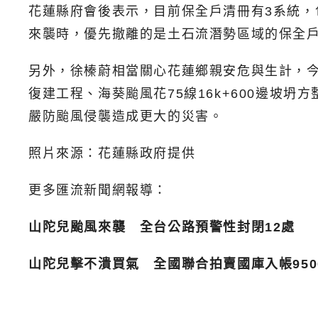
花蓮縣府會後表示，目前保全戶清冊有3系統
來襲時，優先撤離的是土石流潛勢區域的保全戶3
另外，徐榛蔚相當關心花蓮鄉親安危與生計，今
復建工程、海葵颱風花75線16k+600邊坡
嚴防颱風侵襲造成更大的災害。
照片來源：花蓮縣政府提供
更多匯流新聞網報導：
山陀兒颱風來襲 全台公路預警性封閉12處
山陀兒擊不潰買氣 全國聯合拍賣國庫入帳950