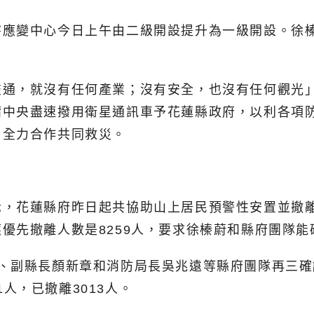
害應變中心今日上午由二級開設提升為一級開設。徐
。
交通，就沒有任何產業；沒有安全，也沒有任何觀光
請中央盡速撥用衛星通訊車予花蓮縣政府，以利各項
，全力合作共同救災。
，花蓮縣府昨日起共協助山上居民預警性安置並撤離3
優先撤離人數是8259人，要求徐榛蔚和縣府團隊能
、副縣長顏新章和消防局長吳兆遠等縣府團隊再三確
1人，已撤離3013人。