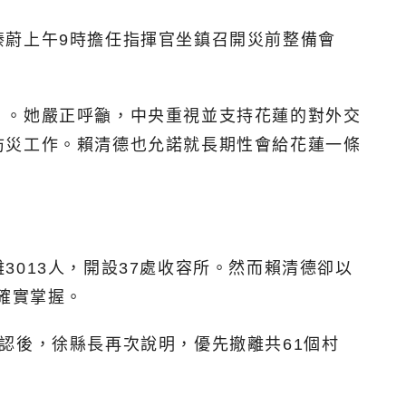
榛蔚上午9時擔任指揮官坐鎮召開災前整備會
」。她嚴正呼籲，中央重視並支持花蓮的對外交
防災工作。賴清德也允諾就長期性會給花蓮一條
013人，開設37處收容所。然而賴清德卻以
確實掌握。
認後，徐縣長再次說明，優先撤離共61個村