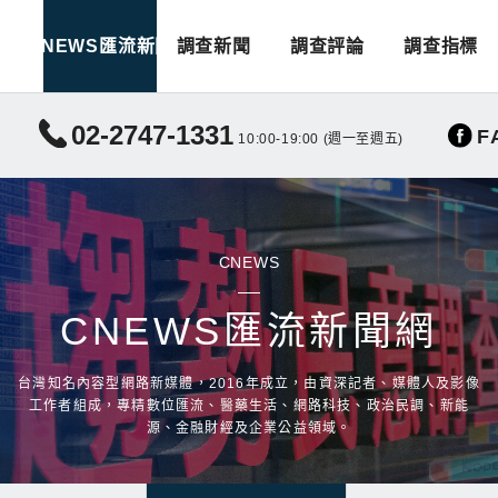
CNEWS匯流新聞
調查新聞
調查評論
調查指標
02-2747-1331
F
10:00-19:00 (週一至週五)
CNEWS
CNEWS匯流新聞網
台灣知名內容型網路新媒體，2016年成立，由資深記者、媒體人及影像
工作者組成，專精數位匯流、醫藥生活、網路科技、政治民調、新能
源、金融財經及企業公益領域。