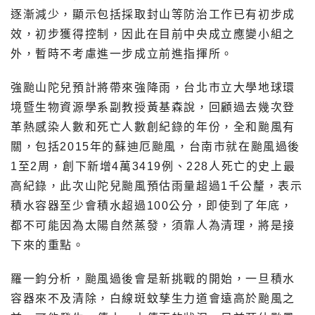
逐漸減少，顯示包括採取封山等防治工作已有初步成
效，初步獲得控制，因此在目前中央成立應變小組之
外，暫時不考慮進一步成立前進指揮所。
強颱山陀兒預計將帶來強降雨，台北市立大學地球環
境暨生物資源學系副教授黃基森說，回顧過去幾次登
革熱感染人數和死亡人數創紀錄的年份，全和颱風有
關，包括2015年的蘇迪厄颱風，台南市就在颱風過後
1至2周，創下新增4萬3419例、228人死亡的史上最
高紀錄，此次山陀兒颱風預估雨量超過1千公釐，表示
積水容器至少會積水超過100公分，即使到了年底，
都不可能因為太陽自然蒸發，須靠人為清理，將是接
下來的重點。
羅一鈞分析，颱風過後會是新挑戰的開始，一旦積水
容器來不及清除，白線斑蚊孳生力道會遠高於颱風之