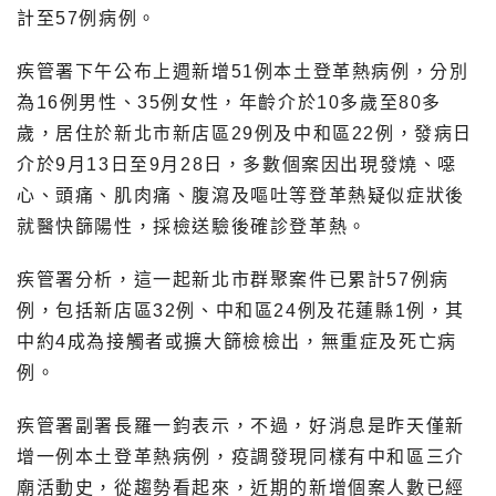
計至57例病例。
疾管署下午公布上週新增51例本土登革熱病例，分別
為16例男性、35例女性，年齡介於10多歲至80多
歲，居住於新北市新店區29例及中和區22例，發病日
介於9月13日至9月28日，多數個案因出現發燒、噁
心、頭痛、肌肉痛、腹瀉及嘔吐等登革熱疑似症狀後
就醫快篩陽性，採檢送驗後確診登革熱。
疾管署分析，這一起新北市群聚案件已累計57例病
例，包括新店區32例、中和區24例及花蓮縣1例，其
中約4成為接觸者或擴大篩檢檢出，無重症及死亡病
例。
疾管署副署長羅一鈞表示，不過，好消息是昨天僅新
增一例本土登革熱病例，疫調發現同樣有中和區三介
廟活動史，從趨勢看起來，近期的新增個案人數已經