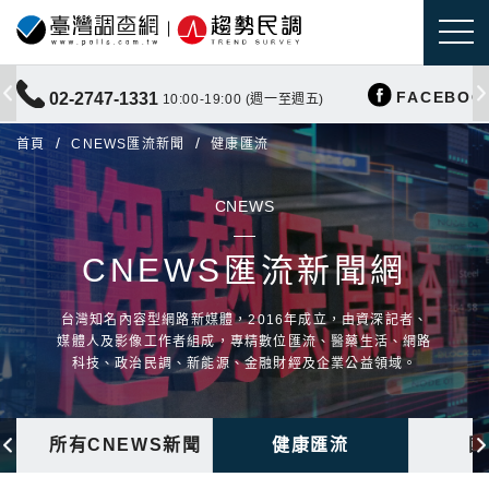
FACEBOO
02-2747-1331
10:00-19:00 (週一至週五)
首頁
CNEWS匯流新聞
健康匯流
CNEWS
CNEWS匯流新聞網
台灣知名內容型網路新媒體，2016年成立，由資深記者、
媒體人及影像工作者組成，專精數位匯流、醫藥生活、網路
科技、政治民調、新能源、金融財經及企業公益領域。
所有CNEWS新聞
健康匯流
國