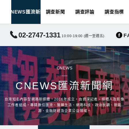
CNEWS匯流新聞
調查新聞
調查評論
調查指標
02-2747-1331
F
10:00-19:00 (週一至週五)
CNEWS
CNEWS匯流新聞網
台灣知名內容型網路新媒體，2016年成立，由資深記者、媒體人及影像
工作者組成，專精數位匯流、醫藥生活、網路科技、政治民調、新能
源、金融財經及企業公益領域。