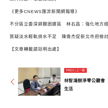
《更多CNEWS匯流新聞網報導》
不分區立委深耕艱困選區 林右昌：強化地方
質疑淡水輕軌排水不足 陳偉杰促新北市府檢
【文章轉載請註明出處】
PREV | 上一篇
林智鴻辦淨零公聽會
生活