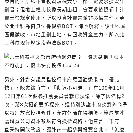
策目的，所以不管投資規模大小，都一定要求投資計
劃書；但地上權比較像長期出租，會要求依照都市計
畫土管規定使用，所以投資計畫書並非必備文件。至
於北士科為何無法採促參BOT，陳也解釋，該土地屬
區段徵收、市地重劃土地，有回收資金壓力，所以北
士科依現行規定沒辦法做BOT。
另外，針對有議員指控柯市府意圖勸退港商「優比
快」，陳志銘直言，「勸退不可能！」在109年11月
12日第61次促參推動委員會就已決議，除了因流標2
次，第3次招商要拆標外，還特別決議市府應對外商予
以特別放寬投標條件，允許外商在得標後，簽約前才
需增資公司資本額以符合投標資格。他直言，市府一
直秉持開放態度，讓外商一起參與投資台北，「怎麼