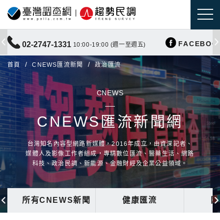
FACEBOO
02-2747-1331
10:00-19:00 (週一至週五)
首頁
CNEWS匯流新聞
政治匯流
CNEWS
CNEWS匯流新聞網
台灣知名內容型網路新媒體，2016年成立，由資深記者、
媒體人及影像工作者組成，專精數位匯流、醫藥生活、網路
科技、政治民調、新能源、金融財經及企業公益領域。
所有CNEWS新聞
健康匯流
國