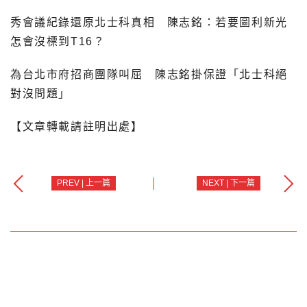
秀會議紀錄還原北士科真相 陳志銘：若要圖利新光
怎會沒標到T16？
為台北市府招商團隊叫屈 陳志銘掛保證「北士科絕
對沒問題」
【文章轉載請註明出處】
PREV | 上一篇
NEXT | 下一篇