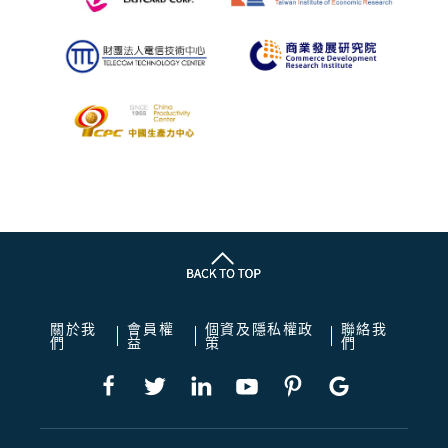
關於我
會員權
個資及隱私權政
聯絡我
們
益
策
們