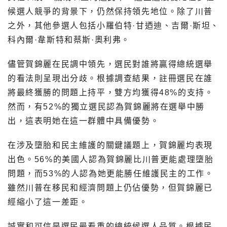
候選人競爭的背景下，仍然保持領先地位。除了川普
之外，其他參選人包括小羅伯特·甘迺迪、吉爾·斯坦、
科內爾·韋斯特和蔡斯·奧利弗。
儘管賀錦麗在民調中領先，選民對誰將贏得總統選舉
的看法則呈現出分歧。根據調查結果，註冊選民在誰
將最終獲勝的問題上持平，雙方均獲得48%的支持。
然而，有52%的獨立選民認為賀錦麗將在選舉中勝
出，這表明她在這一群體中具備優勢。
在涉及墮胎和民主維護的關鍵議題上，賀錦麗均表現
出色。56%的美國人認為賀錦麗比川普更能處理墮胎
問題，而53%的人認為她更能勝任維護民主的工作。
雖然川普在移民和經濟問題上仍佔優勢，但賀錦麗已
經縮小了這一差距。
誠實和可信是選民最看重的總統候選人品質。根據民