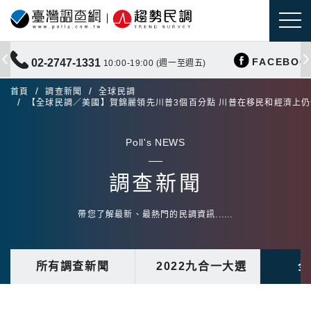
FACEBOO
02-2747-1331
10:00-19:00 (週一至週五)
首頁
調查新聞
全球民調
【全球民調／美國】賀錦麗領先川普3個百分點 川普在移民和經濟上
Poll's NEWS
調查新聞
帶您了解最新、最熱門的民調資訊......
所有調查新聞
2022九合一大選
全