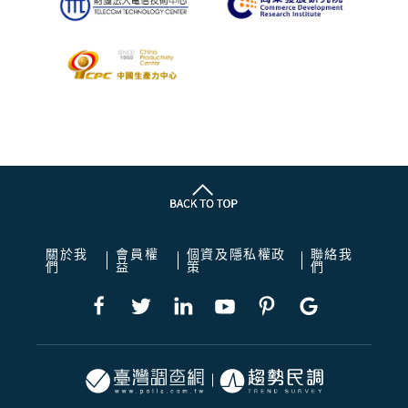
關於我
會員權
個資及隱私權政
聯絡我
們
益
策
們