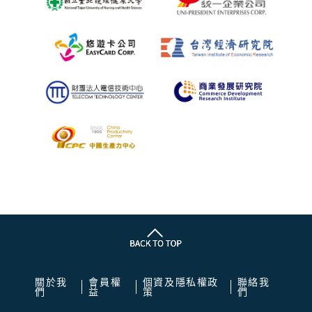
關於我
會員權
個資及隱私權政
聯絡我
們
益
策
們