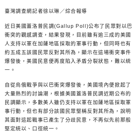
臺灣調查網記者徐以琳／綜合報導
近日美國蓋洛普民調(Gallup Poll)公布了民眾對以巴
衝突的觀感調查，結果發現，目前雖有逾三成的美國
人支持以軍在加薩地區採取的軍事行動，但同時也有
約五成五該國民眾反對其所為，顯示在這場衝突事件
爆發後，美國民意便再度陷入矛盾分裂狀態，難以統
一。
自從烏俄戰爭與以巴衝突爆發後，美國境內便掀起了
大量熱烈的討論潮，根據美國蓋洛普民調近期公布的
民調顯示，多數美人雖仍支持以軍在加薩地區採取軍
事行動，但也有部分該國民眾堅稱反對其所為，說明
其面對這起戰事已產生了分歧民意，不再似先前那般
堅定統以、口徑統一。