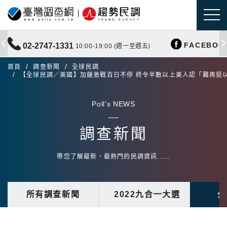
FACEBOO
02-2747-1331
10:00-19:00 (週一至週五)
首頁
調查新聞
全球民調
【全球民調／美國】加薩激戰百日不停 終令半數以上美人認「難再挺
Poll's NEWS
調查新聞
帶您了解最新、最熱門的民調資訊......
所有調查新聞
2022九合一大選
全