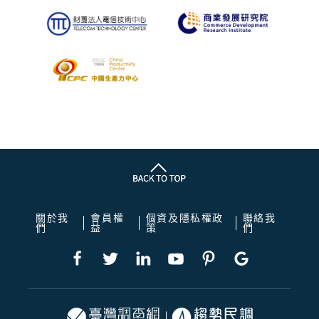
關於我
會員權
個資及隱私權政
聯絡我
們
益
策
們