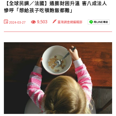
【全球民調／法國】通膨財困升溫 害八成法人
慘呼「想給孩子吃頓飽飯都難」
9,503
臺灣調查網編輯部
2024-03-27