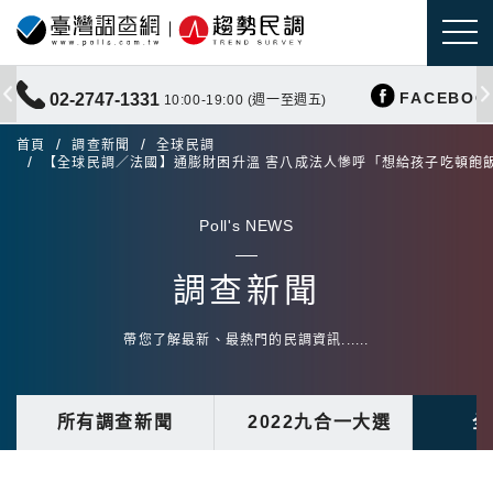
FACEBOO
02-2747-1331
10:00-19:00 (週一至週五)
首頁
調查新聞
全球民調
【全球民調／法國】通膨財困升溫 害八成法人慘呼「想給孩子吃頓飽
Poll's NEWS
調查新聞
帶您了解最新、最熱門的民調資訊......
所有調查新聞
2022九合一大選
全