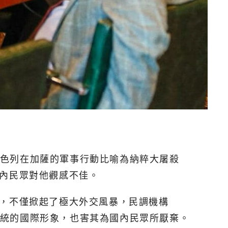
將以色列在加薩的軍事行動比喻為納粹大屠殺
國內民眾對他觀感不佳。
一出，不僅掀起了極大外交風暴，民調機構
西總統的國際形象，也害其為國內民眾所厭棄。