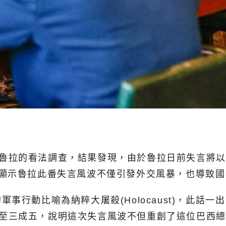
對總統魯拉的看法調查，結果發現，由於魯拉日前失言
三成五，顯示魯拉此番失言風波不僅引發外交風暴，也導致
事行動比喻為納粹大屠殺(Holocaust)，此話
率慘跌至三成五，說明這次失言風波不但重創了這位巴