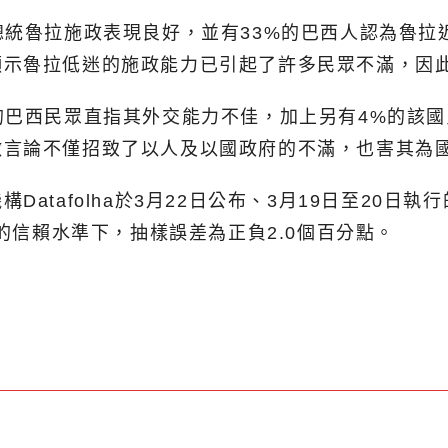
總統魯拉施政表現良好，並有33%的巴西人認為魯拉
顯示魯拉低迷的施政能力已引起了許多民眾不滿，因
的巴西民眾直指其外交能力不佳，加上另有4%的該
激言論不僅招致了以人及以國政府的不滿，也害其為
atafolha於3月22日公布、3月19日至20日
%的信賴水準下，抽樣誤差為正負2.0個百分點。