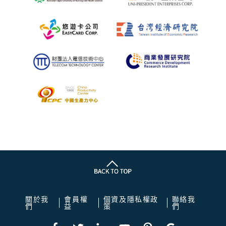
關於我
會員權
個資及隱私權政
聯絡我
們
益
策
們