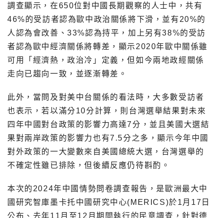
調查顯示，在650位對中國長期觀察的人士中，共有
46%的受訪者認為歐中政治關係將下滑，並有20%的
人認為會改善、33%認為持平，加上另有38%的受訪
者認為歐中經濟關係將轉差，顯示2020年歐中關係雖
可用「經濟熱，政治冷」定義，但如今兩地政經關係
走向已趨向一致，並逐漸轉差。
此外，當問及對美中台關係的看法時，大多數受訪者
也表示，若以滿分10分計算，則台灣選舉結果對未來
四年中國對台政策的影響力高達7分，並且美國大選結
果對兩岸政策的影響力也有7.5分之多，顯示今年中國
對外政策的一大變數來自美國總統大選，台灣選舉的
不確定性雖已排除，但後續反應仍待斟酌。
本次的2024年中國情勢問卷調查報告，是歐洲最大中
國研究智庫墨卡托中國研究中心(MERICS)於1月17日
公布、去年11月至12月期間執行的民意調查，針對德