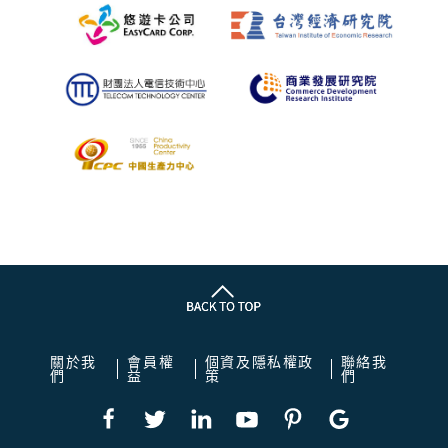
關於我
會員權
個資及隱私權政
聯絡我
們
益
策
們