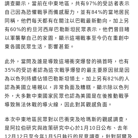
調查顯示，當前在中東地區，共有97%的受訪者表示
自己因為恐懼戰爭而備感壓力，並有84%的當地居民
同稱，他們每天都有在關注以巴戰最新動向，加上另
有60%的約旦河西岸巴勒斯坦民眾表示，他們曾目睹
以軍襲擊自己的家園，顯示這場戰事至今仍在重創中
東各國民眾生活，影響甚鉅。
此外，當問及誰是導致這場衝突爆發的禍首時，也有
35%的受訪者認為這次戰爭爆發的最主要原因就是因
為以色列持續佔領巴勒斯坦領土，加上另有82%的人
認為美國立場親以，非常負面及糟糕，顯示除以色列
外，大多數中東國家民眾也認為美國是在後推動戰爭
導致無法休戰的導火線，因此對其觀感負面。
本次中東地區民眾對以巴衝突及哈瑪斯的觀感調查，
是阿拉伯研究與政策研究中心於1月10日公布、去年
12月12日至今年1月5日執行的民意調查，針對阿爾及