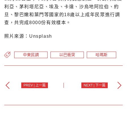
利亞、茅利塔尼亞、埃及、卡達、沙烏地阿拉伯、約
旦、黎巴嫩和葉門等國家的18歲以上成年民眾進行調
查，共完成8000份有效樣本。
照片來源：Unsplash
中東民調
以巴衝突
哈瑪斯
PREV | 上一篇
NEXT | 下一篇