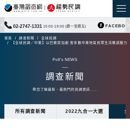
FACEBOO
02-2747-1331
10:00-19:00 (週一至週五)
首頁
調查新聞
全球民調
【全球民調／中東】以巴衝突加劇 害多數中東地區民眾生活備感壓力
Poll's NEWS
調查新聞
帶您了解最新、最熱門的民調資訊......
所有調查新聞
2022九合一大選
全