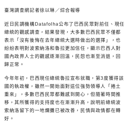
臺灣調查網記者徐以琳／綜合報導
近日民調機構Datafolha公布了巴西民眾對前任、現任
總統的觀感調查，結果發現，大多數巴西民眾不僅都
表示「沒有後悔在去年總統大選時做出的選擇」，也
紛紛表明對波索納洛和魯拉更加信任，顯示巴西人對
國內政界人士的觀感逐漸回溫，民怨也漸至消退，回
歸正常。
今年年初，巴西現任總統魯拉宣布就職，第3度獲得該
國的執政權，雖然一開始面對這位強勢領導人「捲土
重來」，多數巴西民眾都難感到開心，但隨著時間推
移，其所獲得的支持度也在漸漸升高，說明前總統波
索納洛留下的一地爛攤已被改善，民情與政情都在轉
好。