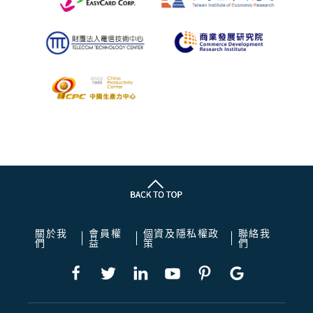
關於我
會員權
個資及隱私權政
聯絡我
們
益
策
們