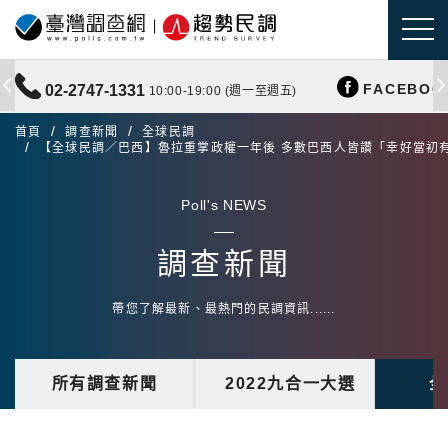
FACEBOO
02-2747-1331
10:00-19:00 (週一至週五)
首頁
調查新聞
全球民調
【全球民調／巴西】魯拉重掌政權一年後 多數巴西人皆讚「幸好當初
Poll's NEWS
調查新聞
帶您了解最新、最熱門的民調資訊......
所有調查新聞
2022九合一大選
全