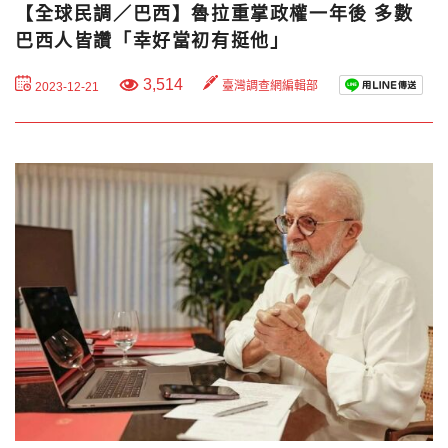
【全球民調／巴西】魯拉重掌政權一年後 多數
巴西人皆讚「幸好當初有挺他」
3,514
臺灣調查網編輯部
2023-12-21