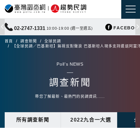
FACEBOO
02-2747-1331
10:00-19:00 (週一至週五)
首頁
調查新聞
全球民調
【全球民調／巴基斯坦】無視反對聲浪 巴基斯坦人現多支持遣返阿富
Poll's NEWS
調查新聞
帶您了解最新、最熱門的民調資訊......
所有調查新聞
2022九合一大選
全