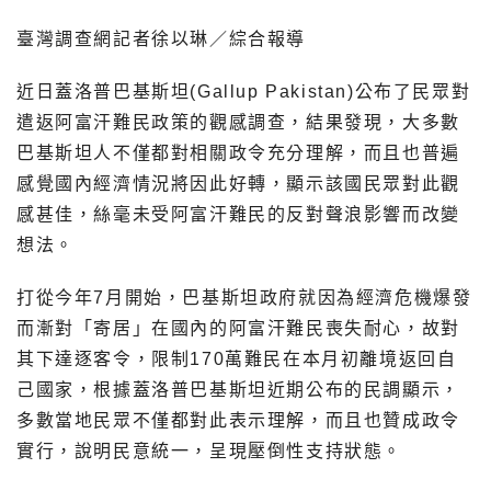
臺灣調查網記者徐以琳／綜合報導
近日蓋洛普巴基斯坦(Gallup Pakistan)公布了民眾對
遣返阿富汗難民政策的觀感調查，結果發現，大多數
巴基斯坦人不僅都對相關政令充分理解，而且也普遍
感覺國內經濟情況將因此好轉，顯示該國民眾對此觀
感甚佳，絲毫未受阿富汗難民的反對聲浪影響而改變
想法。
打從今年7月開始，巴基斯坦政府就因為經濟危機爆發
而漸對「寄居」在國內的阿富汗難民喪失耐心，故對
其下達逐客令，限制170萬難民在本月初離境返回自
己國家，根據蓋洛普巴基斯坦近期公布的民調顯示，
多數當地民眾不僅都對此表示理解，而且也贊成政令
實行，說明民意統一，呈現壓倒性支持狀態。