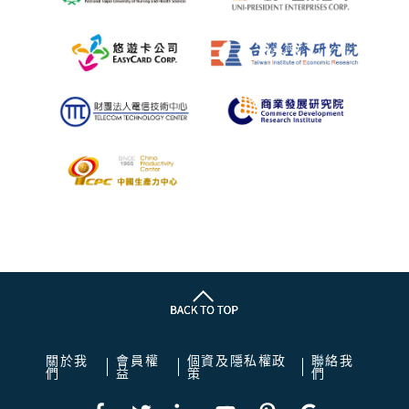
關於我
會員權
個資及隱私權政
聯絡我
們
益
策
們