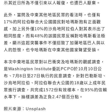
示其近日所為不僅引來以人報復，也遭巴人厭棄。
此外，當問及中東其他地區民眾的看法時，也僅有
17%的阿拉伯聯合大公國國民對哈瑪斯抱有正面觀
感，加上另外僅10%的沙烏地阿拉伯人對其表示出了
相同態度，而有48%的該國民眾反稱對哈瑪斯看法極
差，顯示這起突襲事件不僅招致了加薩地區巴人與以
人的怨恨，也令哈瑪斯在中東其他國家聲望受損。
本次中東地區民眾對以巴衝突及哈瑪斯的觀感調查，
是Washington Institute委託PCPO於10月10日公
布、7月8日至27日執行的民意調查，針對巴勒斯坦、
沙烏地阿拉伯、阿拉伯聯合大公國的18歲以上成年民
眾進行調查，共完成1572份有效樣本，在95%的信賴
水準下，抽樣誤差為正負2.47個百分點。
照片來源：Unsplash