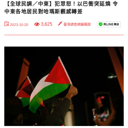
【全球民調／中東】犯眾怒！以巴衝突延燒 令
中東各地居民對哈瑪斯觀感轉差
3,625
臺灣調查網編輯部
2023-10-20