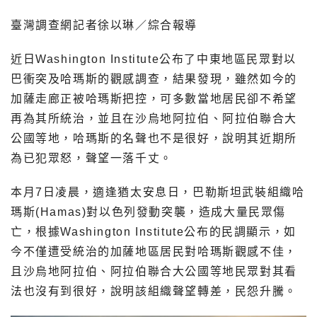
臺灣調查網記者徐以琳／綜合報導
近日Washington Institute公布了中東地區民眾對以
巴衝突及哈瑪斯的觀感調查，結果發現，雖然如今的
加薩走廊正被哈瑪斯把控，可多數當地居民卻不希望
再為其所統治，並且在沙烏地阿拉伯、阿拉伯聯合大
公國等地，哈瑪斯的名聲也不是很好，說明其近期所
為已犯眾怒，聲望一落千丈。
本月7日凌晨，適逢猶太安息日，巴勒斯坦武裝組織哈
瑪斯(Hamas)對以色列發動突襲，造成大量民眾傷
亡，根據Washington Institute公布的民調顯示，如
今不僅遭受統治的加薩地區居民對哈瑪斯觀感不佳，
且沙烏地阿拉伯、阿拉伯聯合大公國等地民眾對其看
法也沒有到很好，說明該組織聲望轉差，民怨升騰。