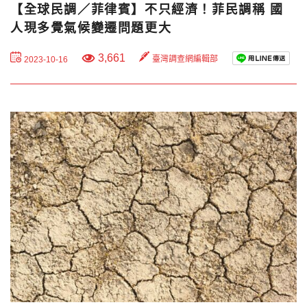
【全球民調／菲律賓】不只經濟！菲民調稱 國
人現多覺氣候變遷問題更大
3,661
臺灣調查網編輯部
2023-10-16