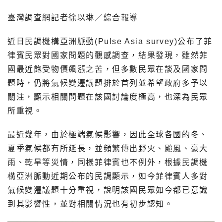
臺灣調查網記者徐以琳／綜合報導
近日民調機構亞洲脈動(Pulse Asia survey)公布了菲
律賓民眾對國家問題的觀感調查，結果發現，雖然菲
國最近飽受物價飆漲之苦，但多數民眾在談及國家問
題時，仍將氣候變遷議題排於首列並希望政府多予以
關注，顯示相關問題在該國討論度極高，也深為民眾
所重視。
最近幾年，由於極端氣候影響，因此全球各國的冬、
夏季氣候都有所延長，並頻繁傳出野火、颱風、豪大
雨、乾旱等災情，同樣菲律賓也不例外，根據民調機
構亞洲脈動近期公布的民調顯示，如今菲律賓人多對
氣候變遷議題十分重視，說明該國民眾如今都已意識
到其影響性，並對相關情況也有初步認知。