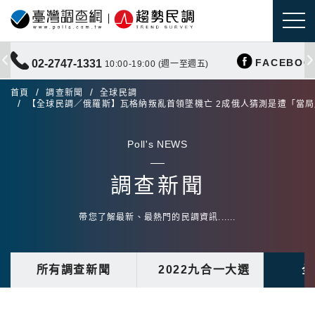
FACEBOO
02-2747-1331
10:00-19:00 (週一至週五)
首頁
調查新聞
全球民調
【全球民調／俄羅斯】瓦格納叛亂首領墜機亡 2成俄人猜測是遭「當
Poll's NEWS
調查新聞
帶您了解最新、最熱門的民調資訊......
所有調查新聞
2022九合一大選
全