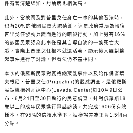
件有著清楚認知，討論度也相當高。
此外，當被問及對普里戈任身亡一事的其他看法時，
也有20%的俄國民眾大膽猜測，這是政府當局為報復
普里戈任發動兵變而進行的暗殺行動，加上另有16%
的該國民眾認為此事僅是其自導自演的一齣死亡大
戲，實際上普里戈任根本就還活著，顯示俄人雖對整
起事件進行了討論，但看法仍不甚相同。
本次的俄羅斯民眾對瓦格納叛亂事件以及始作俑者葉
夫根尼・普里戈任(Prigozhin)的觀感調查，是俄羅斯
民調機構列瓦達中心(Levada Center)於10月9日公
布、8月24日至30日執行的民意調查，針對俄羅斯18
歲以上的成年民眾進行電話訪談，共完成1606份有效
樣本，在95%的信賴水準下，抽樣誤差為正負1.5個百
分點。