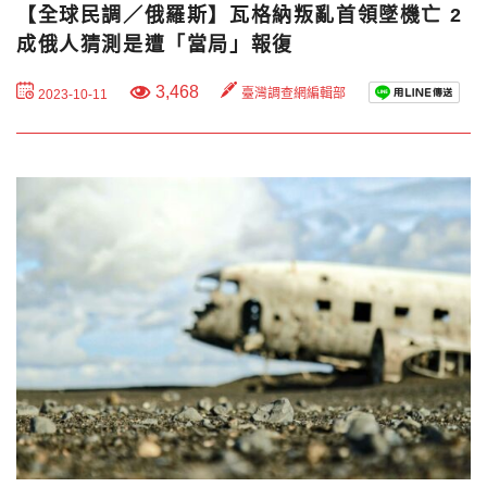
【全球民調／俄羅斯】瓦格納叛亂首領墜機亡 2
成俄人猜測是遭「當局」報復
3,468
臺灣調查網編輯部
2023-10-11