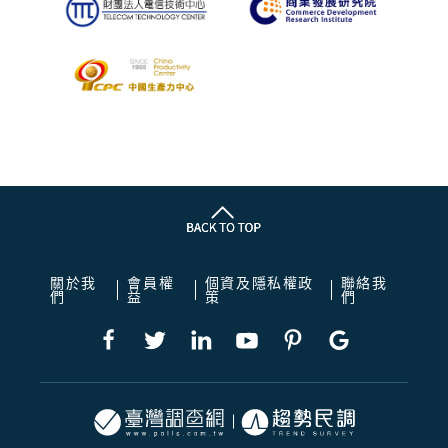
關於我
會員權
個資及隱私權政
聯絡我
們
益
策
們