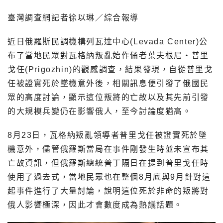
臺灣調查網記者徐以琳／綜合報導
近日俄羅斯民調機構列瓦達中心(Levada Center)公
布了當地民眾對瓦格納叛亂始作俑者葉夫根尼・普里
戈任(Prigozhin)的觀感調查，結果發現，自從普里戈
任被證實死於墜機意外後，相關訊息便引發了俄國民
眾的高度討論，顯示這位叛將的亡故以及其先前引發
的大規模兵變仍在影響俄人，至今討論度猶高。
8月23日，瓦格納叛亂領導者普里戈任被證實死於墜
機意外，儘管俄羅斯當局在事件剛發生時並未宣布其
亡故資訊，但俄羅斯總統普丁隔日在提到普里戈任時
使用了過去式，當地民眾也在整個8月底與9月針對這
起事件進行了大量討論，說明這位死於非命的叛將對
俄人影響極深，因此才會數度成為熱議話題。