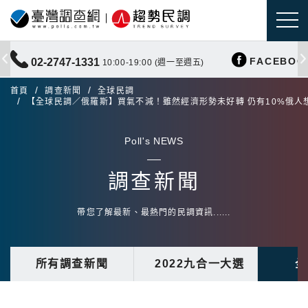
FACEBOO
02-2747-1331
10:00-19:00 (週一至週五)
首頁
調查新聞
全球民調
【全球民調／俄羅斯】買氣不減！雖然經濟形勢未好轉 仍有10%俄人
Poll's NEWS
調查新聞
帶您了解最新、最熱門的民調資訊......
所有調查新聞
2022九合一大選
全