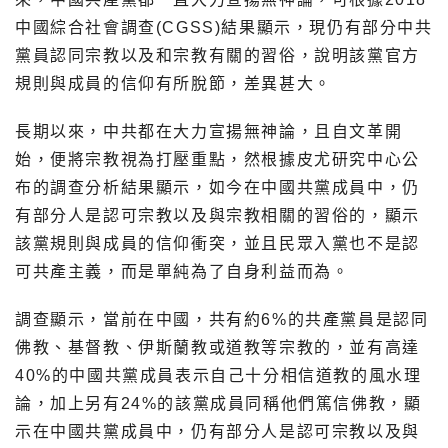
中國綜合社會調查(CGSS)結果顯示，現仍有部分中共
黨員認同宗教以及和宗教有關的習俗，說明該黨官方
規則與成員的信仰有所脫節，差異甚大。
長期以來，中共都在大力宣揚無神論，且自文革開
始，便將宗教視為打壓重點，然根據皮尤研究中心公
布的調查分析結果顯示，如今在中國共黨成員中，仍
有部分人是認可宗教以及與宗教相關的習俗的，顯示
該黨規則與成員的信仰衝突，並且民眾入黨也不是認
可共產主義，而是單純為了自身利益而為。
調查顯示，當前在中國，共有約6%的共產黨員是認同
佛教、基督教、伊斯蘭教或道教等宗教的，並有高達
40%的中國共黨成員表示自己十分相信道教的風水理
論，加上另有24%的該黨成員同稱他們篤信佛教，顯
示在中國共黨成員中，仍有部分人是認可宗教以及與