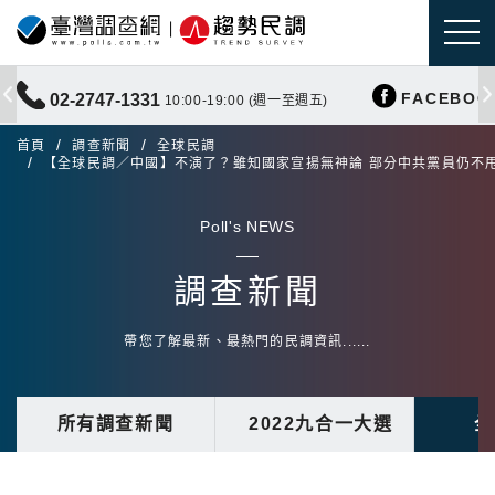
FACEBOO
02-2747-1331
10:00-19:00 (週一至週五)
首頁
調查新聞
全球民調
【全球民調／中國】不演了？雖知國家宣揚無神論 部分中共黨員仍不
Poll's NEWS
調查新聞
帶您了解最新、最熱門的民調資訊......
所有調查新聞
2022九合一大選
全