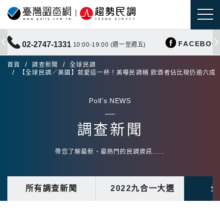
FACEBOO
02-2747-1331
10:00-19:00 (週一至週五)
首頁
調查新聞
全球民調
【全球民調／美國】就愛這一杯！美曝民調稱 飲酒者佔比現仍逾六成
Poll's NEWS
調查新聞
帶您了解最新、最熱門的民調資訊......
所有調查新聞
2022九合一大選
全