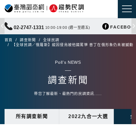
FACEBOO
02-2747-1331
10:00-19:00 (週一至週五)
首頁
調查新聞
全球民調
【全球民調／俄羅斯】縱因侵烏被他國罵慘 普丁在俄形象仍未被撼動
Poll's NEWS
調查新聞
帶您了解最新、最熱門的民調資訊......
所有調查新聞
2022九合一大選
全