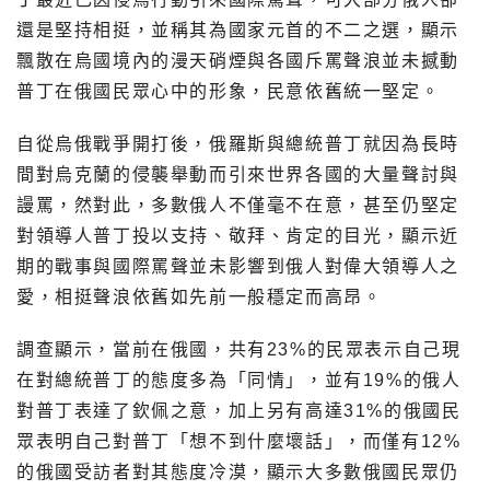
還是堅持相挺，並稱其為國家元首的不二之選，顯示
飄散在烏國境內的漫天硝煙與各國斥罵聲浪並未撼動
普丁在俄國民眾心中的形象，民意依舊統一堅定。
自從烏俄戰爭開打後，俄羅斯與總統普丁就因為長時
間對烏克蘭的侵襲舉動而引來世界各國的大量聲討與
謾罵，然對此，多數俄人不僅毫不在意，甚至仍堅定
對領導人普丁投以支持、敬拜、肯定的目光，顯示近
期的戰事與國際罵聲並未影響到俄人對偉大領導人之
愛，相挺聲浪依舊如先前一般穩定而高昂。
調查顯示，當前在俄國，共有23%的民眾表示自己現
在對總統普丁的態度多為「同情」，並有19%的俄人
對普丁表達了欽佩之意，加上另有高達31%的俄國民
眾表明自己對普丁「想不到什麼壞話」，而僅有12%
的俄國受訪者對其態度冷漠，顯示大多數俄國民眾仍