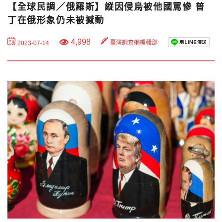
【全球民調／俄羅斯】縱因侵烏被他國罵慘 普
丁在俄形象仍未被撼動
4,998
臺灣調查網編輯部
2023-07-14