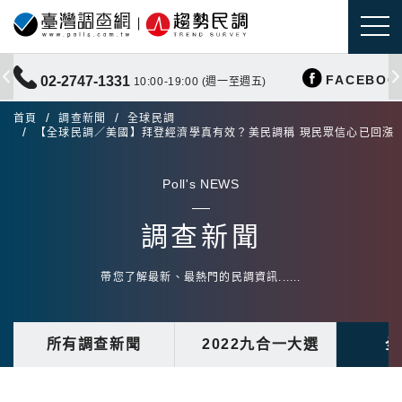
FACEBOO
02-2747-1331
10:00-19:00 (週一至週五)
首頁
調查新聞
全球民調
【全球民調／美國】拜登經濟學真有效？美民調稱 現民眾信心已回漲
Poll's NEWS
調查新聞
帶您了解最新、最熱門的民調資訊......
所有調查新聞
2022九合一大選
全