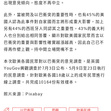
出現意見傾向，態度不再中立。
此外，當被問及以巴衝突的重要性時，也有45%的美
國人認為此事件對自家國而言將形成重大影響，加上
另有44%的西班牙人同認其之重要性，43%的義大利
人也分別給出相同答覆，顯示對歐美國家民眾而言以
巴衝突的重要與影響性確實越漲越高，因此自己已不
得再作壁上觀，持中間立場閉嘴不言。
本次歐美各國民眾對以巴衝突的意見調查，是英國
YouGov輿觀調查於7月3日公布、5月9日至23日執行
的民意調查，針對歐美各國18歲以上的成年民眾進行
線上調查，共完成10164份有效樣本。
照片來源：Pixabay
以巴衝突
旁觀
歐美民調