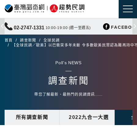
FACEBOO
02-2747-1331
10:00-19:00 (週一至週五)
首頁
調查新聞
全球民調
【全球民調／歐美】以巴衝突多年未斷 令多數歐美民眾認為難再持中
Poll's NEWS
調查新聞
帶您了解最新、最熱門的民調資訊......
所有調查新聞
2022九合一大選
全