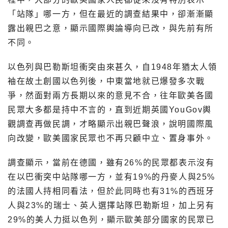
「站隊」哪一方，但在最近的調查結果中，卻漸漸顯
露出親巴之意，顯示國際輿論導向已改，與先前有所
不同。
以色列與巴勒斯坦衝突由來甚久，自1948年猶太人領
袖在故土創國以色列後，中東當地就已爆發多次戰
爭，然面對兩方長期以來的意見不合，往年歐美各國
民眾大多都是持中不言的，直到近期英國YouGov輿
觀調查再做民調，才略顯示出親巴聲浪，說明國際風
向改變，歐美國家民眾也不再只顧中立、置身事外。
調查顯示，當前在德國，雖有26%的民眾都表示沒有
在以巴衝突中站隊哪一方，並有19%的丹麥人與25%
的法國人持相同看法，但於此同時也有31%的西班牙
人與23%的瑞士、英人選擇站隊巴勒斯坦，加上另有
29%的美人力挺以色列，顯示歐美部分國家的民眾已