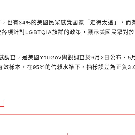
，也有34%的美國民眾感覺國家「走得太遠」，而
登各項針對LGBTQIA族群的政策，顯示美國民眾
感調查，是美國YouGov輿觀調查於6月2日公布、5
有效樣本，在95%的信賴水準下，抽樣誤差為正負3.