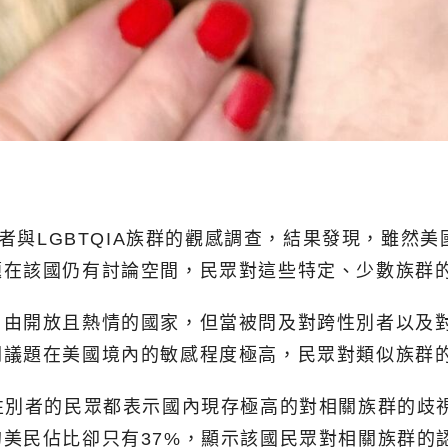
別者與LGBTQIA族群的觀感調查，結果發現，雖
題在該國仍有討論空間，民眾對這些特定、少數族群
由開放且熱情的國家，但當被問及對跨性別者以及對L
關議題在美國境內的敏感程度極高，民眾對類似族群
性別者的民眾都表示國內現存極高的對相關族群的歧
美民佔比卻只有37%，顯示該國民眾對相關族群的