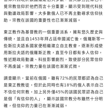
覺宗教信仰於他們而言十分重要，顯示受到現代科技
與動盪政局影響，大多數俄人已不再主動尋求信仰扶
助，宗教在該國的重要性也已漸漸減弱。
東正教作為基督教的一個重要派系，擁有悠久歷史與
傳統，並且自1453年拜占廷帝國滅亡後，俄羅斯等一
些斯拉夫語系國家便相繼建立自主教會，逐漸形成使
用斯拉夫語的俄羅斯正教，直至今日都有多人信仰，
惟近期政局動盪、科技影響劇烈，致使部分民眾信仰
不再虔誠，宗教力量在該國也漸漸式微。
調查顯示，當前在俄國，雖有72%的民眾都認為自己
是東正教教徒，但於此同時也有18%的俄人表示自己
不信任何宗教，加上另外僅45%的該國民眾認為自己
是個「有信仰的人」，顯示該國宗教分布雖然十分明
確，但信仰的力量已在漸漸減弱。