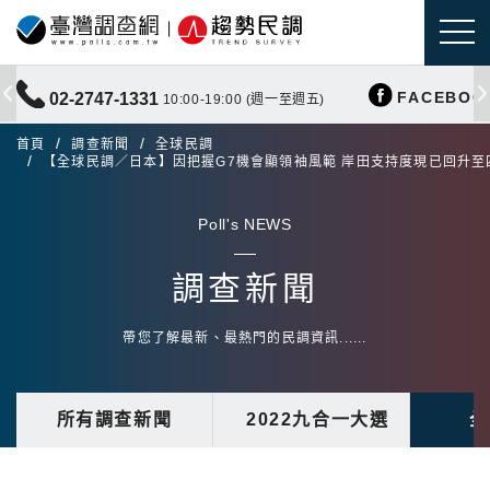
FACEBOO
02-2747-1331
10:00-19:00 (週一至週五)
首頁
調查新聞
全球民調
【全球民調／日本】因把握G7機會顯領袖風範 岸田支持度現已回升至
Poll's NEWS
調查新聞
帶您了解最新、最熱門的民調資訊......
所有調查新聞
2022九合一大選
全