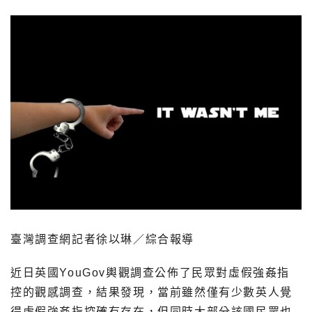
臺灣調查網記者徐以琳／綜合報導
近日英國YouGov輿觀調查公佈了民眾對虛假強姦指
控的觀感調查，結果發現，當前雖然僅有少數英人覺
得虛假強姦指控確有存在，但同時大部分該國民眾也