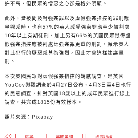
許不高，但民眾的憎惡之心卻是格外明顯。
此外，當被問及對強姦罪以及虛假強姦指控的罪刑裁
量觀感時，也有57%的英人感覺強姦罪應至少被判處
10年以上有期徒刑，加上另有66%的英國民眾覺得虛
假強姦指控應被判處比強姦罪更重的刑罰，顯示英人
對此犯行的厭惡感甚為強烈，因此才會這樣建議量
刑。
本次英國民眾對虛假強姦指控的觀感調查，是英國
YouGov輿觀調查於4月27日公布、4月3日至4日執行
的民意調查，針對英國18歲以上的成年民眾進行線上
調查，共完成1815份有效樣本。
照片來源：Pixabay
強姦
英國民調
虛假指控