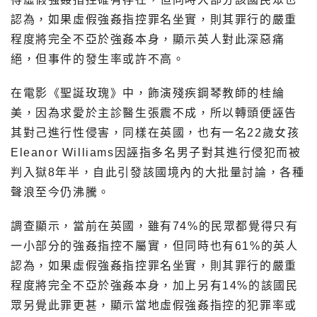
認為，如果虛假強姦指控罪名坐實，則其罪行的嚴重
程度將完全不亞於強姦本身，顯示英人對此深惡痛
絕，但事件的發生率或許不高。
在電影《聖誕玫瑰》中，飾演殘疾鋼琴教師的桂綸
美，因為求愛於主診醫生張震不成，所以轉頭便誣告
其對己進行性侵害，同樣在英國，也有一名22歲女孩
Eleanor Williams因誣指多名男子對其進行侵犯而被
判入獄8年半，自此引發該國境內的大批量討論，各種
聲浪至今仍沸騰。
調查顯示，當前在英國，雖有74%的民眾都覺得只有
一小部分的強姦指控不屬實，但同時也有61%的英人
認為，如果虛假強姦指控罪名坐實，則其罪行的嚴重
程度將完全不亞於強姦本身，加上另有14%的該國民
眾另覺此罪更甚，顯示當地虛假強姦指控的犯罪率或