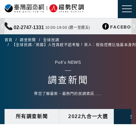
FACEBOO
02-2747-1331
10:00-19:00 (週一至週五)
首頁
調查新聞
全球民調
【全球民調／英國】人性真經不起考驗！英人：假指控應比強姦本身
Poll's NEWS
調查新聞
帶您了解最新、最熱門的民調資訊......
所有調查新聞
2022九合一大選
全