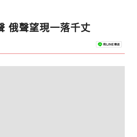
聲 俄聲望現一落千丈