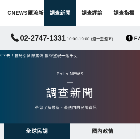
CNEWS匯流新聞
調查新聞
調查評論
調查指標
02-2747-1331
F
10:00-19:00 (週一至週五)
不下去！侵烏引國際罵聲 俄聲望現一落千丈
Poll's NEWS
調查新聞
帶您了解最新、最熱門的民調資訊......
全球民調
國內政情