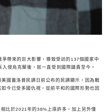
俄戰爭帶來的巨大影響，導致受訪的137個國家中
兵入侵烏克蘭後，就一直受到國際譴責至今。
據美國蓋洛普民調日前公布的民調顯示，因為戰
其如今已受多國仇視，從前平和的國際形勢也因
相比於2021年的38%上漲許多，加上另外僅