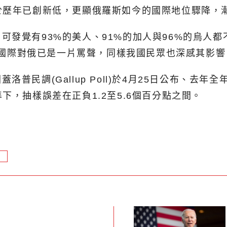
於歷年已創新低，更顯俄羅斯如今的國際地位驟降，
可發覺有93%的美人、91%的加人與96%的烏人
更顯國際對俄已是一片罵聲，同樣我國民眾也深感其影
民調(Gallup Poll)於4月25日公布、去年
下，抽樣誤差在正負1.2至5.6個百分點之間。