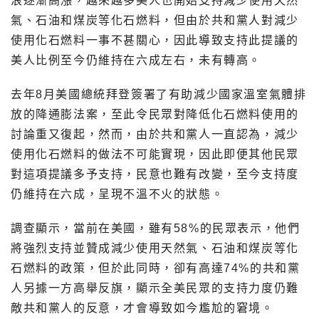
浪逐漸高漲，越來越多美人也開始支持減少使用天然
氣、石油和煤炭等化石燃料，但由於共和黨人對減少
使用化石燃料一事不甚關心，因此導致支持此提議的
美人比例至今仍維持在六成左右，未有轉高。
去年8月美國總統拜登簽署了有助減少國家溫室氣體排
放的降通膨法案，至此令民眾對降低化石燃料使用的
討論重又復起，然而，由於共和黨人一直認為，減少
使用化石燃料的做法不可能實現，因此即便其他民眾
對這項提議多予支持，民意也難有改變，至今支持度
仍維持在六成，呈現不溫不火的狀態。
調查顯示，當前在美國，雖有58%的民眾表示，他們
將強烈支持並贊成減少使用天然氣、石油和煤炭等化
石燃料的政策，但於此同時，卻有高達74%的共和黨
人另據一方高舉反旗，顯示全美民眾的支持力度仍難
敵共和黨人的反意，才會導致如今尷尬的窘境。