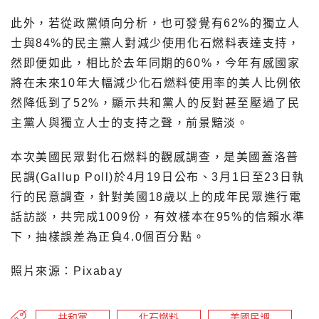
此外，若從政黨傾向分析，也可發覺有62%的獨立人
士與84%的民主黨人對減少使用化石燃料表達支持，
然即便如此，相比於去年同期的60%，今年有感國家
將在未來10年大幅減少化石燃料使用率的美人比例依
然降低到了52%，顯示共和黨人的反對甚至壓過了民
主黨人與獨立人士的支持之聲，前景黯淡。
本次美國民眾對化石燃料的觀感調查，是美國蓋洛普
民調(Gallup Poll)於4月19日公布、3月1日至23日執
行的民意調查，針對美國18歲以上的成年民眾進行電
話訪談，共完成1009份，有效樣本在95%的信賴水準
下，抽樣誤差為正負4.0個百分點。
照片來源：Pixabay
共和黨
化石燃料
美國民調